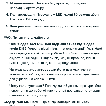
Моделювання.
Нанесіть білдер-гель, формуючи
необхідну архітектуру.
Полімеризація.
Просушіть у
LED-лампі 60 секунд
або у
UV-лампі 120 секунд
.
Завершення.
Зніміть липкий шар, зробіть опил і покрийте
топом.
FAQ: Питання від майстрів
Чим білдер-гелі DIS Hard відрізняються від білдер-
гелів DIS?
Головна відмінність — в консистенції. Гель Hard
має середню в'язкість, що робить його більш зручним для
акуратної викладки. Білдери від DIS, як правило, більш
густі і підходять для швидкого нарощування.
Чи можна використовувати його для укріплення
тонких нігтів?
Так, його твердість робить його ідеальним
для укріплення слабких нігтів.
Чому гель густішає?
Гель чутливий до температури. Для
повернення до робочої консистенції достатньо потримати
баночку в теплому місці.
Білдер-гелі DIS Hard
— це вибір майстрів, які цінують