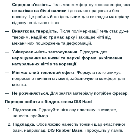
Середня в'язкість.
Гель має комфортну консистенцію, яка
не затікає на бічні валики
і дозволяє працювати без
поспіху. Це робить його ідеальним для викладки матеріалу
відразу на кількох нігтях.
Виняткова твердість.
Після полімеризації гель стає дуже
твердим,
надійно тримає арку
і захищає нігті від
механічних пошкоджень та деформацій.
Універсальність застосування.
Підходить для
нарощування на нижні та верхні форми, укріплення
натуральних нігтів та корекції
.
Мінімальний тепловий ефект.
Формула гелю знижує
неприємне
печіння в лампі
, забезпечуючи комфорт для
клієнта.
Не розчиняється.
Для зняття матеріалу потрібен фрезер.
Порядок роботи з білдер-гелем DIS Hard
Підготовка.
Підготуйте нігтьову пластину: знежирте,
нанесіть праймер.
Підкладка.
Обов'язково нанесіть тонкий шар еластичної
бази, наприклад,
DIS Rubber Base
, і просушіть у лампі.