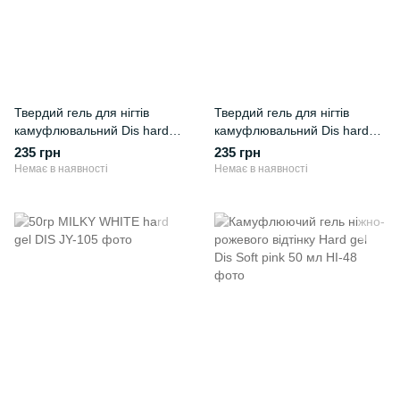
Твердий гель для нігтів
Твердий гель для нігтів
камуфлювальний Dis hard
камуфлювальний Dis hard
gel NATURAL 28 г.
gel OLD ROSE 28 г.
235 грн
235 грн
Немає в наявності
Немає в наявності