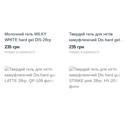
Молочний гель MILKY
Твердий гель для нігтів
WHITE hard gel DIS 28гр.
камуфлюючий Dis hard gel
SANDY 28гр.
235 грн
235 грн
Немає в наявності
Немає в наявності