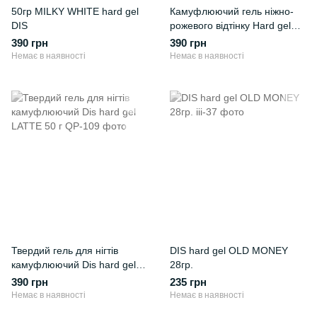
50гр MILKY WHITE hard gel
Камуфлюючий гель ніжно-
DIS
рожевого відтінку Hard gel
Dis Soft pink 50 мл
390 грн
390 грн
Немає в наявності
Немає в наявності
Твердий гель для нігтів
DIS hard gel OLD MONEY
камуфлюючий Dis hard gel
28гр.
LATTE 50 г
390 грн
235 грн
Немає в наявності
Немає в наявності