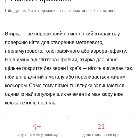
Гайд для майстрів і домашнього використання · 7 хв читання
Втирка — це порошковий пігмент, який втирають у
поверхню нігтя для створення металевого,
перламутрового, голографічного або аврора-ефекту.
На відміну від гліттера і фольги, втирка дає рівне,
щільне покриття без зерен і країв — ніготь виглядає так,
ніби він відлитий з металу або переливається живим
кольором. Саме тому пігментні втирки залишаються
одним із найпопулярніших елементів манікюру вже
кілька сезонів поспіль.
5+
21
видів ефектів у нашому
день тримається при