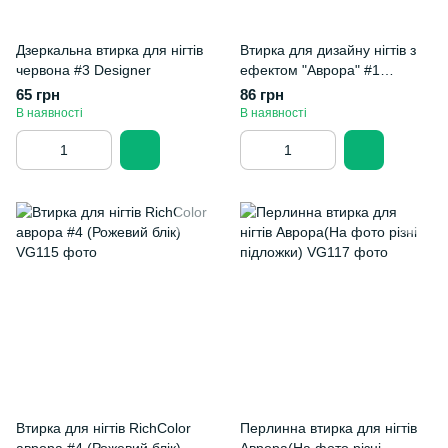
Дзеркальна втирка для нігтів
Втирка для дизайну нігтів з
червона #3 Designer
ефектом "Аврора" #1
(золотисто-зелений відблиск)
65 грн
86 грн
В наявності
В наявності
Втирка для нігтів RichColor
Перлинна втирка для нігтів