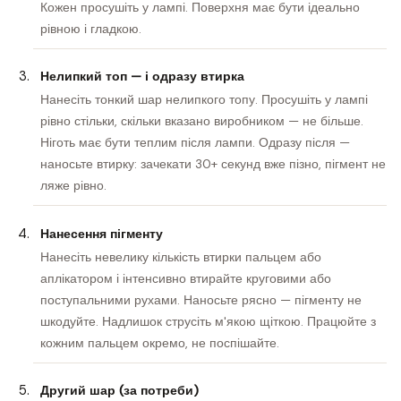
Кожен просушіть у лампі. Поверхня має бути ідеально
рівною і гладкою.
Нелипкий топ — і одразу втирка
Нанесіть тонкий шар нелипкого топу. Просушіть у лампі
рівно стільки, скільки вказано виробником — не більше.
Ніготь має бути теплим після лампи. Одразу після —
наносьте втирку: зачекати 30+ секунд вже пізно, пігмент не
ляже рівно.
Нанесення пігменту
Нанесіть невелику кількість втирки пальцем або
аплікатором і інтенсивно втирайте круговими або
поступальними рухами. Наносьте рясно — пігменту не
шкодуйте. Надлишок струсіть м'якою щіткою. Працюйте з
кожним пальцем окремо, не поспішайте.
Другий шар (за потреби)