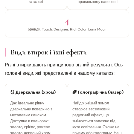
каталозі
правильному нанесенні
4
бренди: Touch, Designer, RichColor, Luna Moon
Види втирок і їхні ефекти
Різні втирки дають принципово різний результат. Ось
головні види, які представлені в нашому каталозі:
🪞 Дзеркальна (хром)
🌈 Голографічна (лазер)
Дає ідеально рівну
Найдрібніший помол —
дзеркальну поверхню з
створює веселковий
металевим блиском.
радужний ефект, що
Доступна в кольорах:
змінюється залежно від
золото, срібло, рожеве
кута освітлення. Схожа на
золото, червоний хром,
призму або голограму. Наш