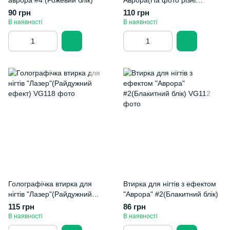
аврора #4 (Рожевий блік)
Аврора(На фото різні
підложки)
90 грн
110 грн
В наявності
В наявності
Голографічка втирка для
Втирка для нігтів з ефектом
нігтів "Лазер"(Райдужний
"Аврора" #2(Блакитний блік)
ефект)
115 грн
86 грн
В наявності
В наявності