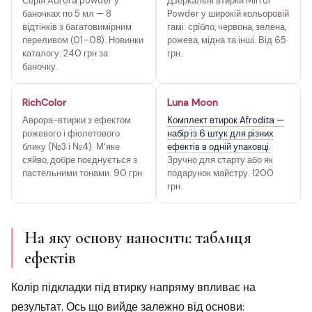
Серія Aurora powder у
Дзеркальні втирки Mirror
баночках по 5 мл — 8
Powder у широкій кольоровій
відтінків з багатовимірним
гамі: срібло, червона, зелена,
переливом (01–08). Новинки
рожева, мідна та інші. Від 65
каталогу. 240 грн за
грн.
баночку.
RichColor
Luna Moon
Аврора-втирки з ефектом
Комплект втирок Afrodita —
рожевого і фіолетового
набір із 6 штук для різних
блику (№3 і №4). М'яке
ефектів в одній упаковці.
сяйво, добре поєднується з
Зручно для старту або як
пастельними тонами. 90 грн.
подарунок майстру. 1200
грн.
На яку основу наносити: таблиця
ефектів
Колір підкладки під втирку напряму впливає на
результат. Ось що вийде залежно від основи: