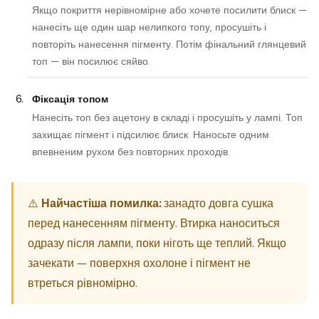
Якщо покриття нерівномірне або хочете посилити блиск —
нанесіть ще один шар нелипкого топу, просушіть і
повторіть нанесення пігменту. Потім фінальний глянцевий
топ — він посилює сяйво.
Фіксація топом
Нанесіть топ без ацетону в складі і просушіть у лампі. Топ
захищає пігмент і підсилює блиск. Наносьте одним
впевненим рухом без повторних проходів.
⚠️
Найчастіша помилка:
занадто довга сушка
перед нанесенням пігменту. Втирка наноситься
одразу після лампи, поки ніготь ще теплий. Якщо
зачекати — поверхня охолоне і пігмент не
втреться рівномірно.