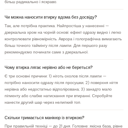
більш радикально і яскраво.
Чи можна наносити втирку вдома без досвіду?
Так, але потрібна практика. Найпростіша у нанесенні —
дзеркальна хром на чорній основі: ефект одразу видно і легко
контролювати рівномірність. Аврора і голографічна вимагають
більш точного таймінгу після лампи. Для першого разу
рекомендуємо починати саме з дзеркальної.
Чому втирка лягає нерівно або не береться?
Є три основні причини: 1) ніготь охолов після лампи —
потрібно наносити одразу після просушки; 2) поверхня нігтя
нерівна або недостатньо відполірована; 3) занадто мало
пігменту або слабке натискання при втиранні. Спробуйте
нанести другий шар через нелипкий топ.
Скільки тримається манікюр із втиркою?
При правильній техніці — до 21 дня. Головне: якісна база, рівне