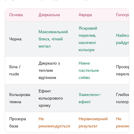
Основа
Дзеркальна
Аврора
Голограф
Яскравий
Максимальний
перелив,
Найяскр
Чорна
блиск, чіткий
насичені
райдуга
метал
кольори
Дзеркало з
Ніжне
Біла /
Прозори
теплим
пастельне
nude
перелив
відтінком
сяйво
Ефект
Кольорова
Хамелеон-
Глибока
кольорового
темна
ефект
голограф
хрому
Прозора
Не
Нерівномірний
Не
база
рекомендується
результат
рекомен