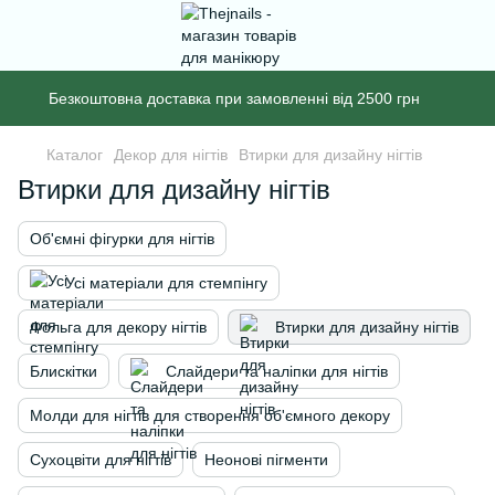
Безкоштовна доставка при замовленні від 2500 грн
Каталог
Декор для нігтів
Втирки для дизайну нігтів
Втирки для дизайну нігтів
Об'ємні фігурки для нігтів
Усі матеріали для стемпінгу
Фольга для декору нігтів
Втирки для дизайну нігтів
Блискітки
Слайдери та наліпки для нігтів
Молди для нігтів для створення об'ємного декору
Сухоцвіти для нігтів
Неонові пігменти