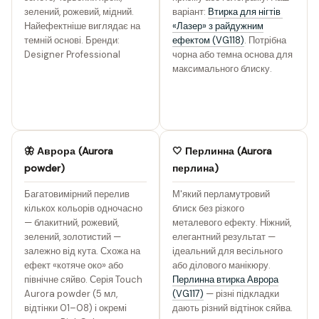
зелений, рожевий, мідний.
варіант:
Втирка для нігтів
Найефектніше виглядає на
«Лазер» з райдужним
темній основі. Бренди:
ефектом (VG118)
. Потрібна
Designer Professional
чорна або темна основа для
максимального блиску.
🦋 Аврора (Aurora
🤍 Перлинна (Aurora
powder)
перлина)
Багатовимірний перелив
М'який перламутровий
кількох кольорів одночасно
блиск без різкого
— блакитний, рожевий,
металевого ефекту. Ніжний,
зелений, золотистий —
елегантний результат —
залежно від кута. Схожа на
ідеальний для весільного
ефект «котяче око» або
або ділового манікюру.
північне сяйво. Серія Touch
Перлинна втирка Аврора
Aurora powder (5 мл,
(VG117)
— різні підкладки
відтінки 01–08) і окремі
дають різний відтінок сяйва.