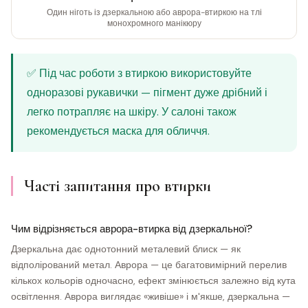
Один ніготь із дзеркальною або аврора-втиркою на тлі
монохромного манікюру
✅ Під час роботи з втиркою використовуйте
одноразові рукавички — пігмент дуже дрібний і
легко потрапляє на шкіру. У салоні також
рекомендується маска для обличчя.
Часті запитання про втирки
Чим відрізняється аврора-втирка від дзеркальної?
Дзеркальна дає однотонний металевий блиск — як
відполірований метал. Аврора — це багатовимірний перелив
кількох кольорів одночасно, ефект змінюється залежно від кута
освітлення. Аврора виглядає «живіше» і м'якше, дзеркальна —