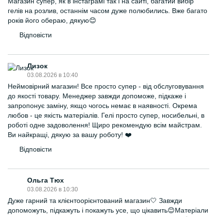
Магазин супер, як в інстаграмі так і на сайті, багатий вибір
гелів на розлив, останнім часом дуже полюбились. Вже багато
років його обераю, дякую😊
Відповісти
Лизок
03.08.2026 в 10:40
Неймовірний магазин! Все просто супер - від обслуговування
до якості товару. Менеджер завжди допоможе, підкаже і
запропонує заміну, якщо чогось немає в наявності. Окрема
любов - це якість матеріалів. Гелі просто супер, носибельні, в
роботі одне задоволення! Щиро рекомендую всім майстрам.
Ви найкращі, дякую за вашу роботу! ❤️
Відповісти
Ольга Тюх
03.08.2026 в 10:30
Дуже гарний та клієнтоорієнтований магазин🤍 Завжди
допоможуть, підкажуть і покажуть усе, що цікавить😊Матеріали