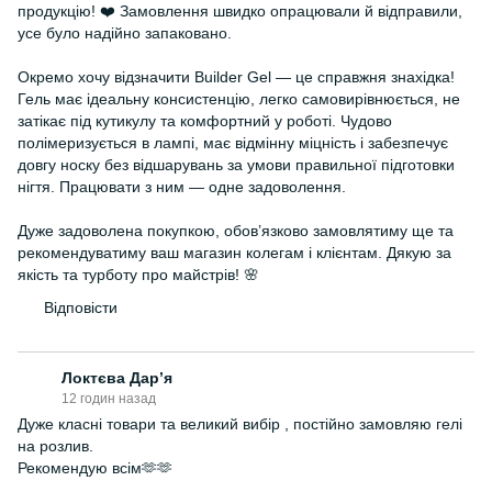
продукцію! ❤️ Замовлення швидко опрацювали й відправили,
усе було надійно запаковано.
Окремо хочу відзначити Builder Gel — це справжня знахідка!
Гель має ідеальну консистенцію, легко самовирівнюється, не
затікає під кутикулу та комфортний у роботі. Чудово
полімеризується в лампі, має відмінну міцність і забезпечує
довгу носку без відшарувань за умови правильної підготовки
нігтя. Працювати з ним — одне задоволення.
Дуже задоволена покупкою, обов’язково замовлятиму ще та
рекомендуватиму ваш магазин колегам і клієнтам. Дякую за
якість та турботу про майстрів! 🌸
Відповісти
Локтєва Дарʼя
12 годин назад
Дуже класні товари та великий вибір , постійно замовляю гелі
на розлив.
Рекомендую всім🫶🫶