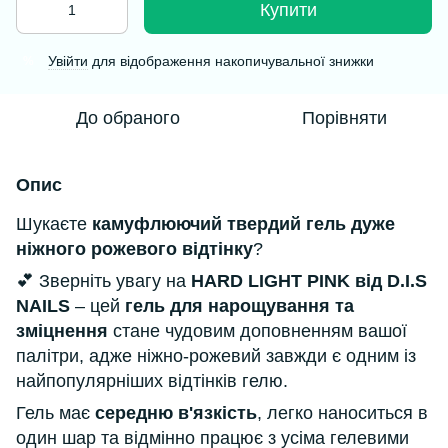
Купити
Увійти
для відображення накопичувальної знижки
%
До обраного
Порівняти
Опис
Шукаєте
камуфлюючий твердий гель дуже
ніжного рожевого відтінку
?
💕 Зверніть увагу на
HARD LIGHT PINK від D.I.S
NAILS
– цей
гель для нарощування та
зміцнення
стане чудовим доповненням вашої
палітри, адже ніжно-рожевий завжди є одним із
найпопулярніших відтінків гелю.
Гель має
середню в'язкість
, легко наноситься в
один шар та відмінно працює з усіма гелевими