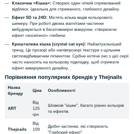
Класична «Кішка»:
Створює один чіткий спрямований
відблиск. Ідеальна для стриманого, глибокого дизайну.
Ефект 5D та 24D:
Містять кілька видів кольорового
шимеру. При роботі двома магнітами частинки
вибудовуються в багатовимірні візерунки, створюючи
ефект «космічної» глибини.
Кришталева кішка (crystal cat eye):
Найактуальніший
тренд. Це прозорі або напівпрозорі текстури з щільним
світловідбиваючим пігментом. Срібне котяче око з цієї серії
часто наносять на кольорову підкладку, щоб отримати
ефект акваріумного дизайну.
Порівняння популярних брендів у Thejnails
Назва
Ціна
Особливості
бренду
Від
Шовкові "кішки", багато різних кольорів
ART
125
та ефектів.
грн
Від
Дрібні частинки, які створюють
Thejnails
109
"Глибокий ефект".