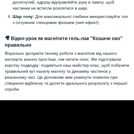
досягнутий, одразу відправляйте руку в лампу, щоб
частинки не встигли розсіятися в шарі.
Шар топу:
Для максимальної глибини використовуйте топ
з потужним глянцевим фінішем (wet-ефект).
🎥 Відео-урок як магнітити гель-лак "Кошаче око"
правильно
Візуально зрозуміти техніку роботи з магнітом від нашого
експерта значно простіше, ніж читати опис. Ми підготували
коротку подводку: подивіться наш майстер-клас, щоб побачити
правильний кут нахилу магніту та динаміку частинок у
реальному часі. Це допоможе вам уникнути помилок при
створенні відблиску та досягти ідеального результату з першої
спроби.