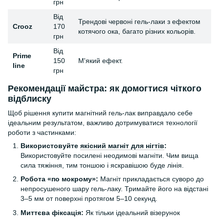
грн
Від
Трендові червоні гель-лаки з ефектом
Crooz
170
котячого ока, багато різних кольорів.
грн
Від
Prime
150
М'який ефект.
line
грн
Рекомендації майстра: як домогтися чіткого
відблиску
Щоб рішення купити магнітний гель-лак виправдало себе
ідеальним результатом, важливо дотримуватися технології
роботи з частинками:
Використовуйте
якісний магніт для нігтів
:
Використовуйте посилені неодимові магніти. Чим вища
сила тяжіння, тим тоншою і яскравішою буде лінія.
Робота «по мокрому»:
Магніт прикладається суворо до
непросушеного шару гель-лаку. Тримайте його на відстані
3–5 мм от поверхні протягом 5–10 секунд.
Миттєва фіксація:
Як тільки ідеальний візерунок