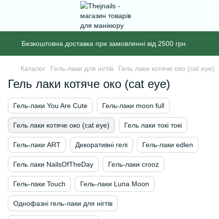
Безкоштовна доставка при замовленні від 2500 грн
Каталог
Гель-лаки для нігтів
Гель лаки котяче око (cat eye)
Гель лаки котяче око (cat eye)
Гель-лаки You Are Cute
Гель-лаки moon full
Гель лаки котяче око (cat eye)
Гель лаки токі токі
Гель-лаки ART
Декоративні гелі
Гель-лаки edlen
Гель лаки NailsOfTheDay
Гель-лаки crooz
Гель-лаки Touch
Гель-лаки Luna Moon
Однофазні гель-лаки для нігтів