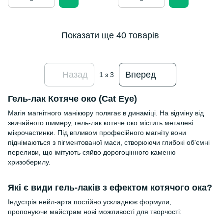
Показати ще 40 товарів
Назад
Вперед
1
з 3
Гель-лак Котяче око (Cat Eye)
Магія магнітного манікюру полягає в динаміці. На відміну від
звичайного шимеру, гель-лак котяче око містить металеві
мікрочастинки. Під впливом професійного магніту вони
піднімаються з пігментованої маси, створюючи глибокі об'ємні
переливи, що імітують сяйво дорогоцінного каменю
хризоберилу.
Які є види гель-лаків з ефектом котячого ока?
Індустрія нейл-арта постійно ускладнює формули,
пропонуючи майстрам нові можливості для творчості: