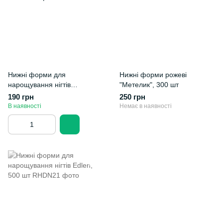
Нижні форми для
Нижні форми рожеві
нарощування нігтів
"Метелик", 300 шт
"Фіолетовий Жук" Y.R.E, 300
190 грн
250 грн
шт.
В наявності
Немає в наявності