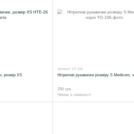
Артикул: YO-106
и, розмір XS
Нітрилові рукавички розміру S Medicom, ч
250 грн
Немає в наявності