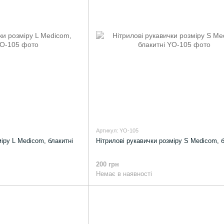
Артикул: YO-105
міру L Medicom, блакитні
Нітрилові рукавички розміру S Medicom, б
200 грн
Немає в наявності