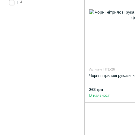
4
L
Артикул: HTE-26
Чорні нітрилові рукавичк
263 грн
В наявності