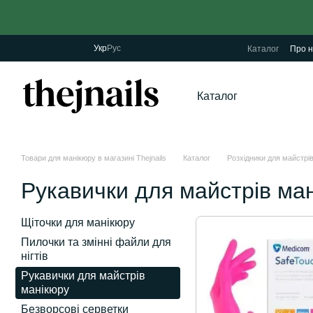
Перейти до основного контенту
Укр
Рус
Каталог
Про н
Каталог
Товари для манікюру в магазині Thejnails
Каталог
Розхідники для майстрі
Рукавички для майстрів ма
Щіточки для манікюру
Пилочки та змінні файли для
нігтів
Рукавички для майстрів
манікюру
Безворсові серветки