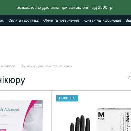
Безкоштовна доставка при замовленні від 2500 грн
ас
Оплата і доставка
Обмін та повернення
Контактна інформація
Від
в манікюру
Рукавички для майстрів манікюру
нікюру
С
НОВИНКА