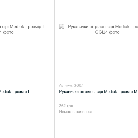
Артикул: GGl14
Mediok - розмір L
Рукавички нітрілові сірі Mediok - розмір M
262 грн
Немає в наявності