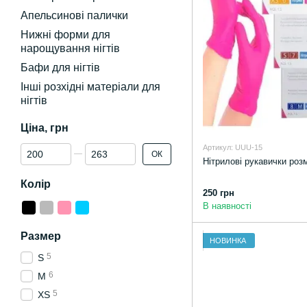
Апельсинові палички
Нижні форми для
нарощування нігтів
Бафи для нігтів
Інші розхідні матеріали для
нігтів
Ціна, грн
Від Ціна, грн
До Ціна, грн
Артикул: UUU-15
ОК
Нітрилові рукавички роз
Колір
250 грн
В наявності
Размер
НОВИНКА
5
S
6
M
5
XS