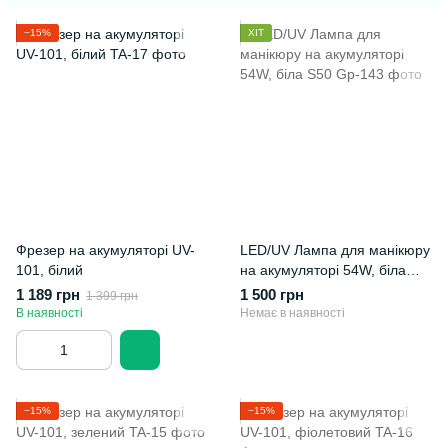
−15%
ХІТ
Фрезер на акумуляторі UV-
LED/UV Лампа для манікюру
101, білий
на акумуляторі 54W, біла
S50
1 189 грн
1 500 грн
1 399 грн
В наявності
Немає в наявності
−15%
−15%