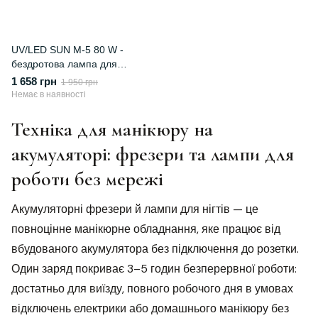
UV/LED SUN M-5 80 W -
бездротова лампа для
манікюру на акумуляторі
1 658 грн
1 950 грн
Немає в наявності
Техніка для манікюру на
акумуляторі: фрезери та лампи для
роботи без мережі
Акумуляторні фрезери й лампи для нігтів — це
повноцінне манікюрне обладнання, яке працює від
вбудованого акумулятора без підключення до розетки.
Один заряд покриває 3–5 годин безперервної роботи:
достатньо для виїзду, повного робочого дня в умовах
відключень електрики або домашнього манікюру без