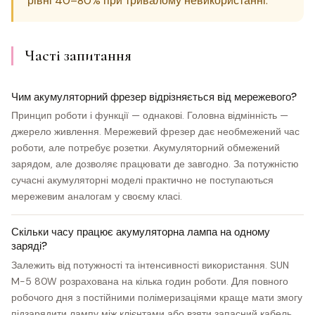
рівні 40–80% при тривалому невикористанні.
Часті запитання
Чим акумуляторний фрезер відрізняється від мережевого?
Принцип роботи і функції — однакові. Головна відмінність —
джерело живлення. Мережевий фрезер дає необмежений час
роботи, але потребує розетки. Акумуляторний обмежений
зарядом, але дозволяє працювати де завгодно. За потужністю
сучасні акумуляторні моделі практично не поступаються
мережевим аналогам у своєму класі.
Скільки часу працює акумуляторна лампа на одному
заряді?
Залежить від потужності та інтенсивності використання. SUN
M-5 80W розрахована на кілька годин роботи. Для повного
робочого дня з постійними полімеризаціями краще мати змогу
підзарядити лампу між клієнтами або взяти запасний кабель.