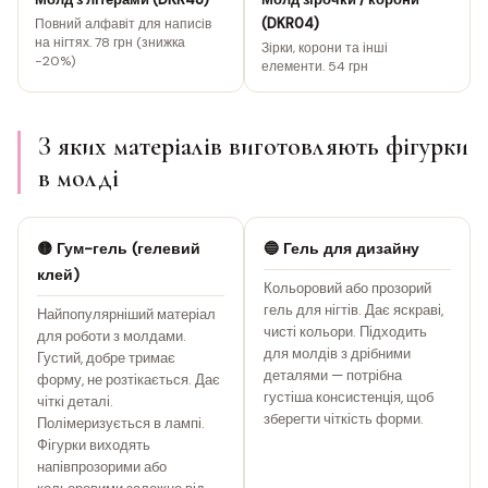
(DKR04)
Повний алфавіт для написів
на нігтях. 78 грн (знижка
Зірки, корони та інші
−20%)
елементи. 54 грн
З яких матеріалів виготовляють фігурки
в молді
🟡 Гум-гель (гелевий
🔵 Гель для дизайну
клей)
Кольоровий або прозорий
гель для нігтів. Дає яскраві,
Найпопулярніший матеріал
чисті кольори. Підходить
для роботи з молдами.
для молдів з дрібними
Густий, добре тримає
деталями — потрібна
форму, не розтікається. Дає
густіша консистенція, щоб
чіткі деталі.
зберегти чіткість форми.
Полімеризується в лампі.
Фігурки виходять
напівпрозорими або