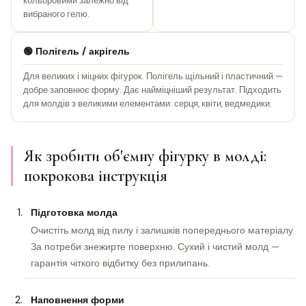
кольоровими залежно від
вибраного гелю.
🟢 Полігель / акрігель
Для великих і міцних фігурок. Полігель щільний і пластичний —
добре заповнює форму. Дає найміцніший результат. Підходить
для молдів з великими елементами: серця, квіти, ведмедики.
Як зробити об'ємну фігурку в молді:
покрокова інструкція
Підготовка молда
Очистіть молд від пилу і залишків попереднього матеріалу.
За потреби знежирте поверхню. Сухий і чистий молд —
гарантія чіткого відбитку без прилипань.
Наповнення форми