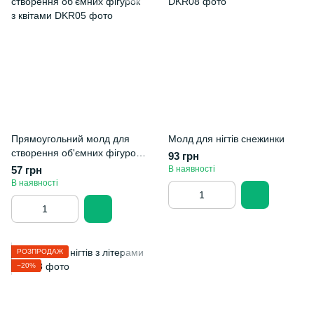
Прямоугольний молд для
Молд для нігтів снежинки
створення об'ємних фігурок
93 грн
з квітами
57 грн
В наявності
В наявності
РОЗПРОДАЖ
−20%