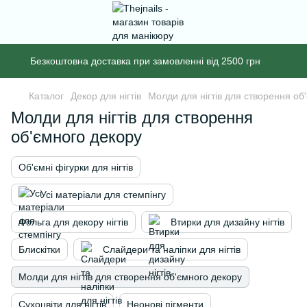
Безкоштовна доставка при замовленні від 2500 грн
Каталог
Декор для нігтів
Молди для нігтів для створення об
Молди для нігтів для створення
об'ємного декору
Об'ємні фігурки для нігтів
Усі матеріали для стемпінгу
Фольга для декору нігтів
Втирки для дизайну нігтів
Блискітки
Слайдери та наліпки для нігтів
Молди для нігтів для створення об'ємного декору
Сухоцвіти для нігтів
Неонові пігменти