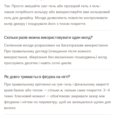
Так. Просто змішайте гум-гель або прозорий гель з гель-
лаком потрібного кольору або використовуйте вже кольоровий
гель для дизайну. Молди дозволяють повністю контролювати
колір декору і поєднувати його з тоном покриття.
Скільки разів можна використовувати один молд?
Силіконові молди розраховані на багаторазове використання.
При правильному догляді (очищення після кожного
використання, зберігання без механічних пошкоджень) молд
прослужить десятки і навіть сотні циклів.
Як довго тримається фігурка на нігті?
При правильному кріпленні на гум-гель і фінальному закритті
країв базою або топом — стільки ж, скільки саме покриття: 3–4
тижні. Ключовий момент — обов'язково закривати зазор між
фігуркою і нігтем по периметру, щоб не залишалося щілин для
вологи.