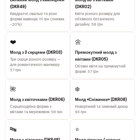
(DKR49)
(DKR02)
Квадратні, овальні та різні
Квіти різного розміру для
форми камінців. 111 грн (знижка
об'ємного ботанічного
−20%)
дизайну. 58 грн
❤️
🌼
Молд з 3 серцями (DKR03)
Прямокутний молд з
квітами (DKR05)
Три серця різного розміру —
для романтичного манікюру.
Об'ємні квіти на прямокутній
57 грн
формі. 57 грн
🌺
❄️
Молд з квіточками (DKR06)
Молд «Сніжинки» (DKR08)
Серцеподібна форма з
Новорічний та зимовий декор.
квітами та мереживом. 58 грн
93 грн
🔤
⭐
Молд з літерами (DKR48)
Молд зірочки / корони