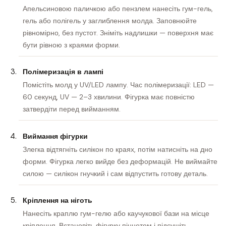
Апельсиновою паличкою або пензлем нанесіть гум-гель,
гель або полігель у заглиблення молда. Заповнюйте
рівномірно, без пустот. Зніміть надлишки — поверхня має
бути рівною з краями форми.
Полімеризація в лампі
Помістіть молд у UV/LED лампу. Час полімеризації: LED —
60 секунд, UV — 2–3 хвилини. Фігурка має повністю
затвердіти перед вийманням.
Виймання фігурки
Злегка відтягніть силікон по краях, потім натисніть на дно
форми. Фігурка легко вийде без деформацій. Не виймайте
силою — силікон гнучкий і сам відпустить готову деталь.
Кріплення на ніготь
Нанесіть краплю гум-гелю або каучукової бази на місце
кріплення. Встановіть фігурку пінцетом і підсушіть