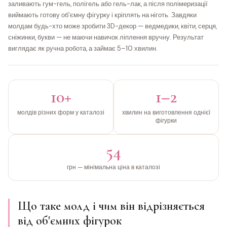
заливають гум-гель, полігель або гель-лак, а після полімеризації
виймають готову об'ємну фігурку і кріплять на ніготь. Завдяки
молдам будь-хто може зробити 3D-декор — ведмедики, квіти, серця,
сніжинки, букви — не маючи навичок ліплення вручну. Результат
виглядає як ручна робота, а займає 5–10 хвилин.
10+
1–2
молдів різних форм у каталозі
хвилин на виготовлення однієї
фігурки
54
грн — мінімальна ціна в каталозі
Що таке молд і чим він відрізняється
від об'ємних фігурок