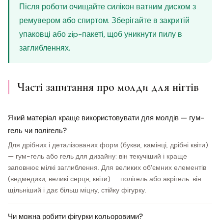
Після роботи очищайте силікон ватним диском з
ремувером або спиртом. Зберігайте в закритій
упаковці або zip-пакеті, щоб уникнути пилу в
заглибленнях.
Часті запитання про молди для нігтів
Який матеріал краще використовувати для молдів — гум-
гель чи полігель?
Для дрібних і деталізованих форм (букви, камінці, дрібні квіти)
— гум-гель або гель для дизайну: він текучіший і краще
заповнює мілкі заглиблення. Для великих об'ємних елементів
(ведмедики, великі серця, квіти) — полігель або акрігель: він
щільніший і дає більш міцну, стійку фігурку.
Чи можна робити фігурки кольоровими?