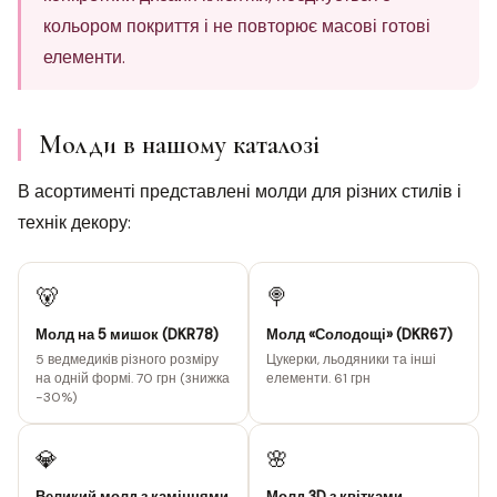
кольором покриття і не повторює масові готові
елементи.
Молди в нашому каталозі
В асортименті представлені молди для різних стилів і
технік декору:
🐻
🍭
Молд на 5 мишок (DKR78)
Молд «Солодощі» (DKR67)
5 ведмедиків різного розміру
Цукерки, льодяники та інші
на одній формі. 70 грн (знижка
елементи. 61 грн
−30%)
💎
🌸
Великий молд з камінцями
Молд 3D з квітками