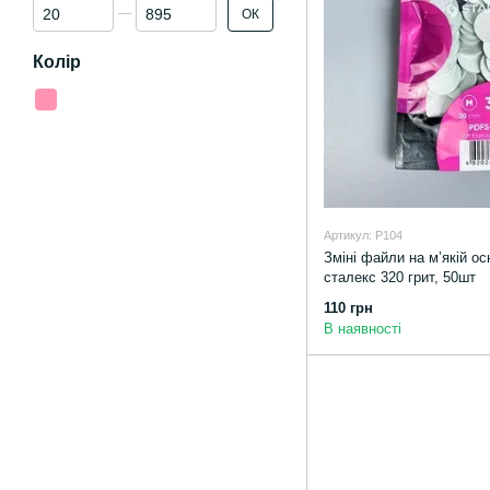
Від Ціна, грн
До Ціна, грн
ОК
Колір
Артикул: P104
Зміні файли на м’якій о
сталекс 320 грит, 50шт
110 грн
В наявності