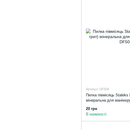
Артикул: DF508
Пилка півмісяць Staleks 
мінеральна для манікюр
20 грн
В наявності