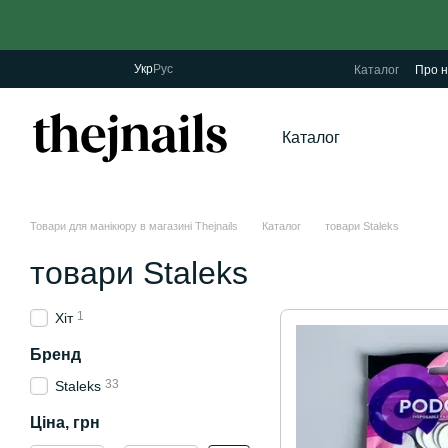
Перейти до основного контенту
Укр
Рус
Каталог
Про н
Каталог
Товари для манікюру в магазині Thejnails
Каталог
товари Staleks
товари Staleks
1
Хіт
Бренд
33
Staleks
Ціна, грн