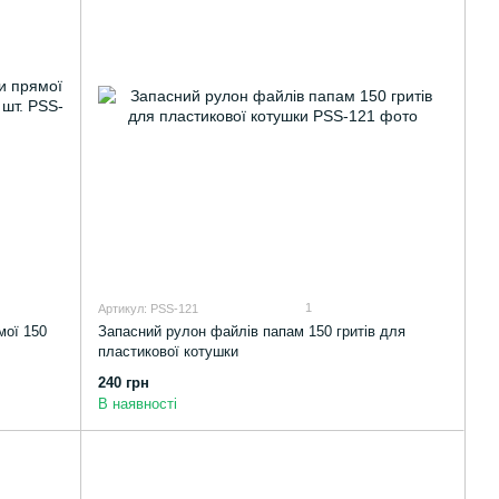
1
Артикул: PSS-121
мої 150
Запасний рулон файлів папам 150 гритів для
пластикової котушки
240 грн
В наявності