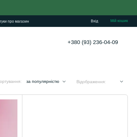
Мій кошик
Вхід
гуки про магазин
+380 (93) 236-04-09
ортування:
за популярністю
Відображення: