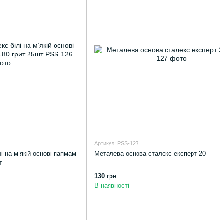
Артикул: PSS-127
і на м’якій основі папмам
Металева основа сталекс експерт 20
т
130 грн
В наявності