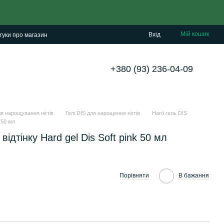
Мій кошик
Вхід
гуки про магазин
+380 (93) 236-04-09
я нарощування нігтів
Гелі DIS для нарощення нігтів
Hard гель DIS
 50 мл
дтінку Hard gel Dis Soft pink 50 мл
Порівняти
В бажання