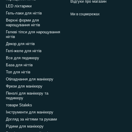
Відгуки про магазин
LED ліхтарики
Гель-лаки для нігтів
Ми в соцмережах
Верхні форми для
нарощування нігтів
Гелеві тіпси для нарощування
нігтів
Декор для нігтів
Гелі-желе для нігтів
Все для педикюру
База для нігтів
Топ для нігтів
Обладнання для манікюру
Фрези для манікюру
Пензлі для манікюру та
педикюру
товари Staleks
Інструменти для манікюру
Догляд за нігтями та руками
Рідини для манікюру