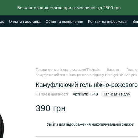
Безкоштовна доставка при замовленні від 2500 грн
ас
Оплата і доставка
Обмін та повернення
Контактна інформація
Від
Товари для манікюру в магазині Thejnails
Каталог
Гель дл
Камуфлюючий гель ніжно-рожевого відтінку Hard gel Dis Soft pink
Камуфлюючий гель ніжно-рожевого ві
Немає в наявності
Артикул: HI-48
Написати відгук
390 грн
Увійти
для відображення накопичувальної знижки
%