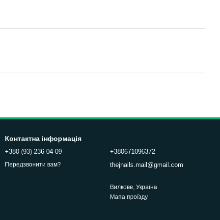
Контактна інформація
+380 (93) 236-04-09
+380671096372
thejnails.mail@gmail.com
Передзвонити вам?
Вилкове, Україна
Мапа проїзду