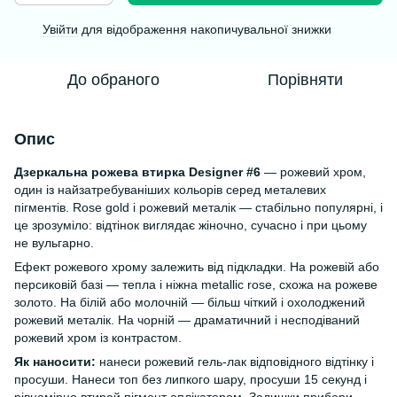
Увійти
для відображення накопичувальної знижки
%
До обраного
Порівняти
Опис
Дзеркальна рожева втирка Designer #6
— рожевий хром,
один із найзатребуваніших кольорів серед металевих
пігментів. Rose gold і рожевий металік — стабільно популярні, і
це зрозуміло: відтінок виглядає жіночно, сучасно і при цьому
не вульгарно.
Ефект рожевого хрому залежить від підкладки. На рожевій або
персиковій базі — тепла і ніжна metallic rose, схожа на рожеве
золото. На білій або молочній — більш чіткий і охолоджений
рожевий металік. На чорній — драматичний і несподіваний
рожевий хром із контрастом.
Як наносити:
нанеси рожевий гель-лак відповідного відтінку і
просуши. Нанеси топ без липкого шару, просуши 15 секунд і