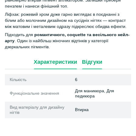
рівномірно втирай пігмент аплікатором. Залишки прибери
пензлем і нанеси фінішний топ.
Ліфхак: рожевий хром дуже гарно виглядає в поєднанні з
білим або молочним дизайном на сусідніх нігтях — контраст
між матовим і металевим одразу підкреслює обидва ефекти.
Підходить для
романтичного, coquette та весільного нейл-
арту
. Один із найбільш жіночних відтінків у категорії
дзеркальних пігментів.
Характеристики
Відгуки
Кількість
6
Для маникюра, Для
Функціональне значення
педикюра
Вид матеріалу для дизайну
Втирка
нігтів