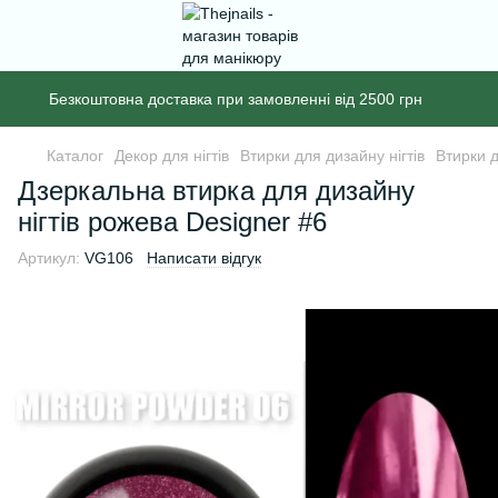
Безкоштовна доставка при замовленні від 2500 грн
Каталог
Декор для нігтів
Втирки для дизайну нігтів
Втирки д
Дзеркальна втирка для дизайну
нігтів рожева Designer #6
Артикул:
VG106
Написати відгук