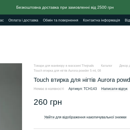
Безкоштовна доставка при замовленні від 2500 грн
ас
Оплата і доставка
Обмін та повернення
Контактна інформація
Від
Товари для манікюру в магазині Thejnails
Каталог
Декор д
Touch втирка для нігтів Aurora powder 5 ml, 08
Touch втирка для нігтів Aurora powd
Немає в наявності
Артикул: TCH143
Написати відгук
260 грн
Увійти
для відображення накопичувальної знижки
%