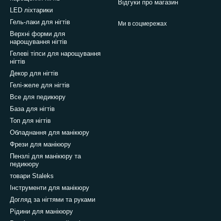
Відгуки про магазин
LED ліхтарики
Гель-лаки для нігтів
Ми в соцмережах
Верхні форми для
нарощування нігтів
Гелеві тіпси для нарощування
нігтів
Декор для нігтів
Гелі-желе для нігтів
Все для педикюру
База для нігтів
Топ для нігтів
Обладнання для манікюру
Фрези для манікюру
Пензлі для манікюру та
педикюру
товари Staleks
Інструменти для манікюру
Догляд за нігтями та руками
Рідини для манікюру