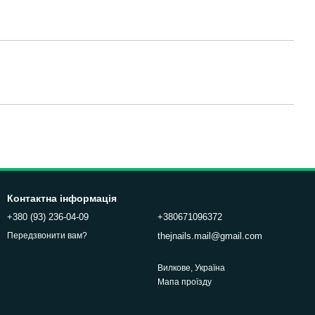
Контактна інформація
+380 (93) 236-04-09
+380671096372
thejnails.mail@gmail.com
Передзвонити вам?
Вилкове, Україна
Мапа проїзду