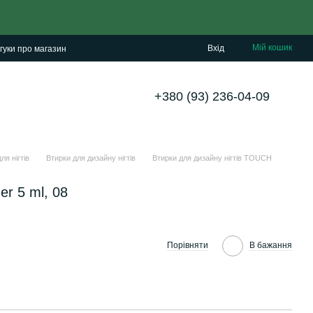
Мій кошик
Вхід
гуки про магазин
+380 (93) 236-04-09
ля нігтів
Втирки для дизайну нігтів
Втирки для дизайну нігтів TOUCH
er 5 ml, 08
Порівняти
В бажання