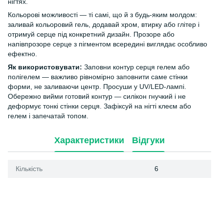
нігтях.
Кольорові можливості — ті самі, що й з будь-яким молдом:
заливай кольоровий гель, додавай хром, втирку або глітер і
отримуй серце під конкретний дизайн. Прозоре або
напівпрозоре серце з пігментом всередині виглядає особливо
ефектно.
Як використовувати:
Заповни контур серця гелем або
полігелем — важливо рівномірно заповнити саме стінки
форми, не заливаючи центр. Просуши у UV/LED-лампі.
Обережно вийми готовий контур — силікон гнучкий і не
деформує тонкі стінки серця. Зафіксуй на нігті клеєм або
гелем і запечатай топом.
Характеристики
Відгуки
Кількість
6