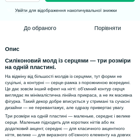
Увійти
для відображення накопичувальної знижки
%
До обраного
Порівняти
Опис
Силіконовий молд із серцями — три розміри
на одній пластині.
На відміну від більшості молдів із серцями, тут форми не
суцільні, а контурні — серце-рамка з порожниною всередині.
Це дає зовсім інший ефект на нігті: об'ємний контур серця
виглядає як мінімалістична лінійна прикраса, а не як масивна
фігурка. Такий декор добре вписується у стримані та сучасні
дизайни — не перевантажує, але одразу привертає увагу.
Три розміри на одній пластині — маленьке, середнє і велике
серце. Маленьке підходить для коротких нігтів або як
додатковий акцент, середнє — для класичного акцентного
нігтя, велике — для виразного об'ємного елементу на довгих