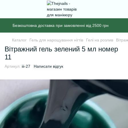
Безкоштовна доставка при замовленні від 2500 грн
Каталог
Гель для нарощування нігтів
Гелі на розлив
Вітра
Вітражний гель зелений 5 мл номер
11
Артикул:
iii-27
Написати відгук