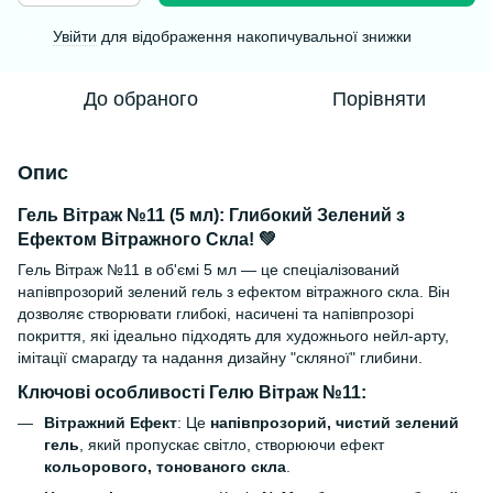
Увійти
для відображення накопичувальної знижки
%
До обраного
Порівняти
Опис
Гель Вітраж №11 (5 мл): Глибокий Зелений з
Ефектом Вітражного Скла! 💚
Гель Вітраж №11 в об'ємі 5 мл — це спеціалізований
напівпрозорий зелений гель з ефектом вітражного скла. Він
дозволяє створювати глибокі, насичені та напівпрозорі
покриття, які ідеально підходять для художнього нейл-арту,
імітації смарагду та надання дизайну "скляної" глибини.
Ключові особливості Гелю Вітраж №11:
Вітражний Ефект
: Це
напівпрозорий, чистий зелений
гель
, який пропускає світло, створюючи ефект
кольорового, тонованого скла
.