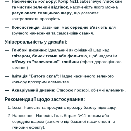
Насиченість кольору
: Колір
№11
забезпечує
глибокий
та чистий зелений відтінок
, насиченість якого можна
регулювати товщиною шару
, що дозволяє
контролювати прозорість.
Консистенція
: Зазвичай, має
середню в'язкість
для
зручного нанесення та самовирівнювання.
Універсальність у дизайні:
Глибокі дизайни
: Ідеальний як фінішний шар над
глітером, блискітками або фольгою
, щоб надати їм
об'єму та "запечатаної" глибини
(ефект дорогоцінного
каміння).
Імітація "Битого скла"
: Надає насиченого зеленого
кольору прозорим елементам.
Акваріумний дизайн
: Створює прозорі, об'ємні елементи.
Рекомендації щодо застосування:
База: Нанесіть та просушіть прозору базову підкладку.
Нанесення: Нанесіть Гель Вітраж №11 тонким або
середнім шаром (залежно від бажаної насиченості та
глибини ефекту).