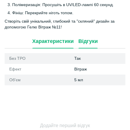
Полімеризація: Просушіть в UV/LED-лампі 60 секунд.
Фініш: Перекрийте ніготь топом.
Створіть свій унікальний, глибокий та "скляний" дизайн за
допомогою Гелю Вітраж №11!
Характеристики
Відгуки
Без ТРО
Так
Ефект
Вітраж
Об'єм
5 мл
Додайте перший відгук