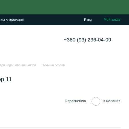
Мой заказ
Вход
вы о магазине
+380 (93) 236-04-09
 для наращивания ногтей
Гели на розлив
р 11
К сравнению
В желания