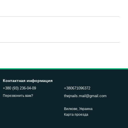
Контактная информация
+380 (93) 236-04-09
+380671096372
thejnails.mail@gmail.com
Перезвонить вам?
Вилкове, Украина
Карта проезда