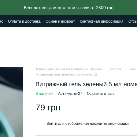
Бесплатная доставка при заказе от 2500 грн
ас
Оплата и доставка
Обмен и возврат
Контактная информация
Отзы
Товары для маникюра в магазине Thejnails
Каталог
Гель
Витражный гель зеленый 5 мл номер 11
Витражный гель зеленый 5 мл номе
В наличии
Артикул: iii-27
Оставить отзыв
79 грн
Войти
для отображения накопительной скидки
%