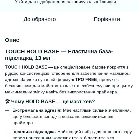
Увійти
для відображення накопичувальної знижки
%
До обраного
Порівняти
Опис
TOUCH HOLD BASE — Еластична база-
підкладка, 13 мл
TOUCH HOLD BASE
— це спеціалізоване базове покриття з
рідкою консистенцією, створене для забезпечення «залізної»
адгезії. Завдяки сучасній формулі
TPO FREE
, продукт є
безпечнішим для майстра та клієнта, забезпечуючи при цьому
максимальну зчіпку навіть без використання праймера.
🛠 Чому HOLD BASE — це маст-хев?
Екстремальна адгезія:
Має настільки сильне зчеплення,
що у більшості випадків дозволяє відмовитися від
праймера.
Ідеальна підкладка:
Найкращий вибір для першого шару
перед нанесенням жорстких гелів, білдер-гелів та