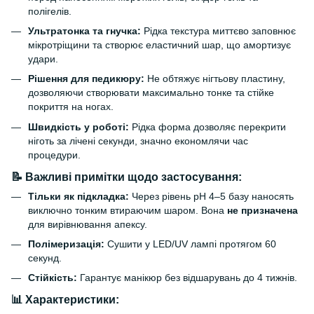
полігелів.
Ультратонка та гнучка:
Рідка текстура миттєво заповнює
мікротріщини та створює еластичний шар, що амортизує
удари.
Рішення для педикюру:
Не обтяжує нігтьову пластину,
дозволяючи створювати максимально тонке та стійке
покриття на ногах.
Швидкість у роботі:
Рідка форма дозволяє перекрити
ніготь за лічені секунди, значно економлячи час
процедури.
📝 Важливі примітки щодо застосування:
Тільки як підкладка:
Через рівень pH 4–5 базу наносять
виключно тонким втираючим шаром. Вона
не призначена
для вирівнювання апексу.
Полімеризація:
Сушити у LED/UV лампі протягом 60
секунд.
Стійкість:
Гарантує манікюр без відшарувань до 4 тижнів.
📊 Характеристики: