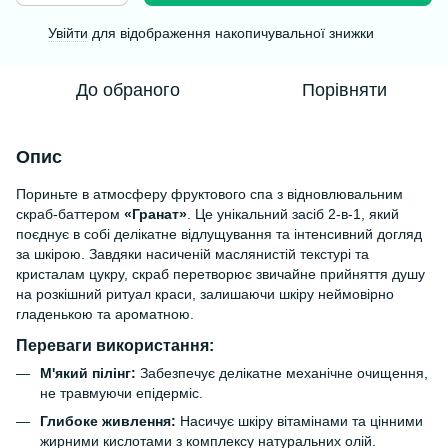
Увійти
для відображення накопичувальної знижки
%
До обраного
Порівняти
Опис
Пориньте в атмосферу фруктового спа з відновлювальним
скраб-баттером
«Гранат»
. Це унікальний засіб 2-в-1, який
поєднує в собі делікатне відлущування та інтенсивний догляд
за шкірою. Завдяки насиченій маслянистій текстурі та
кристалам цукру, скраб перетворює звичайне прийняття душу
на розкішний ритуал краси, залишаючи шкіру неймовірно
гладенькою та ароматною.
Переваги використання:
М'який пілінг:
Забезпечує делікатне механічне очищення,
не травмуючи епідерміс.
Глибоке живлення:
Насичує шкіру вітамінами та цінними
жирними кислотами з комплексу натуральних олій.