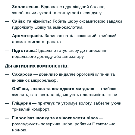
Зволоження:
Відновлює гідроліпідний баланс,
запобігаючи сухості та стягнутості після душу.
Сяйво та ніжність:
Робить шкіру оксамитовою завдяки
гідролізату шовку та амінокислотам.
Аромотерапія:
Залишає на тілі соковитий, глибокий
аромат стиглого граната.
Підготовка:
Ідеально готує шкіру до нанесення
подальшого догляду або автозагару.
Дія активних компонентів:
Сахароза
— дбайливо видаляє ороговілі клітини та
вирівнює мікрорельєф.
Олії ши, кокоса та солодкого мигдалю
— глибоко
живлять, загоюють та підвищують еластичність шкіри.
Гліцерин
— притягує та утримує вологу, забезпечуючи
тривалий комфорт.
Гідролізат шовку та амінокислоти вівса
—
розгладжують поверхню шкіри, роблячи її тактильно
ніжною.