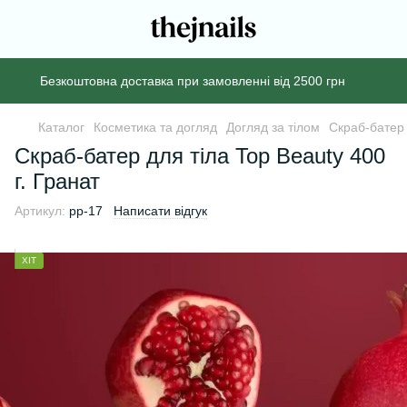
Безкоштовна доставка при замовленні від 2500 грн
Каталог
Косметика та догляд
Догляд за тілом
Скраб-батер 
Скраб-батер для тіла Top Beauty 400
г. Гранат
Артикул:
pp-17
Написати відгук
ХІТ