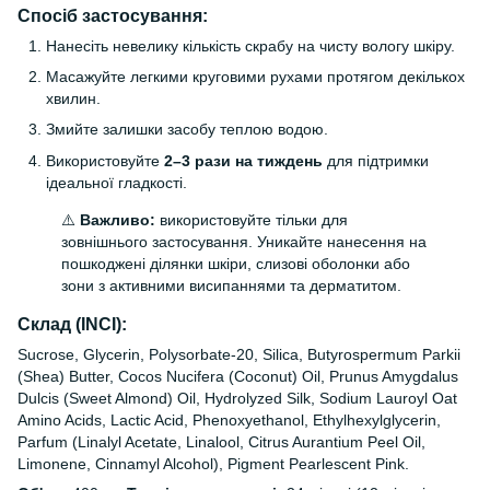
Спосіб застосування:
Нанесіть невелику кількість скрабу на чисту вологу шкіру.
Масажуйте легкими круговими рухами протягом декількох
хвилин.
Змийте залишки засобу теплою водою.
Використовуйте
2–3 рази на тиждень
для підтримки
ідеальної гладкості.
⚠️
Важливо:
використовуйте тільки для
зовнішнього застосування. Уникайте нанесення на
пошкоджені ділянки шкіри, слизові оболонки або
зони з активними висипаннями та дерматитом.
Склад (INCI):
Sucrose, Glycerin, Polysorbate-20, Silica, Butyrospermum Parkii
(Shea) Butter, Cocos Nucifera (Coconut) Oil, Prunus Amygdalus
Dulcis (Sweet Almond) Oil, Hydrolyzed Silk, Sodium Lauroyl Oat
Amino Acids, Lactic Acid, Phenoxyethanol, Ethylhexylglycerin,
Parfum (Linalyl Acetate, Linalool, Citrus Aurantium Peel Oil,
Limonene, Cinnamyl Alcohol), Pigment Pearlescent Pink.