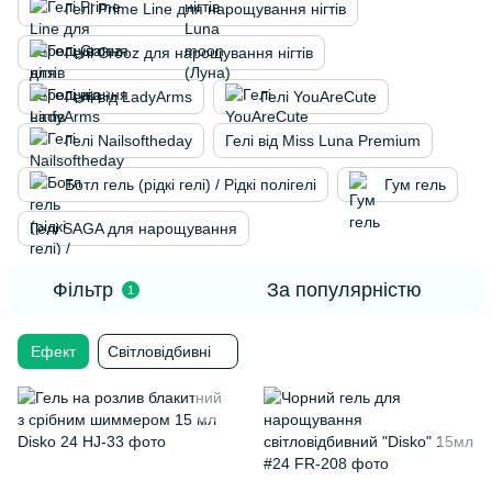
Гелі Prime Line для нарощування нігтів
Гелі Crooz для нарощування нігтів
Гелі від LadyArms
Гелі YouAreCute
Гелі Nailsoftheday
Гелі від Miss Luna Premium
Ботл гель (рідкі гелі) / Рідкі полігелі
Гум гель
Гелі SAGA для нарощування
Фільтр
За популярністю
1
Ефект
Світловідбивні