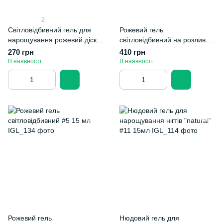
2
Світловідбивний гель для
Рожевий гель
нарощування рожевий діско
світловідбивний на розлив
на розлив #5 25мл
#5 45 мл
270 грн
410 грн
В наявності
В наявності
Рожевий гель
Нюдовий гель для