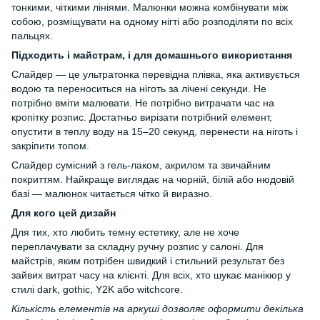
тонкими, чіткими лініями. Малюнки можна комбінувати між
собою, розміщувати на одному нігті або розподіляти по всіх
пальцях.
Підходить і майстрам, і для домашнього використання
Слайдер — це ультратонка перевідна плівка, яка активується
водою та переноситься на ніготь за лічені секунди. Не
потрібно вміти малювати. Не потрібно витрачати час на
кропітку розпис. Достатньо вирізати потрібний елемент,
опустити в теплу воду на 15–20 секунд, перенести на ніготь і
закріпити топом.
Слайдер сумісний з гель-лаком, акрилом та звичайним
покриттям. Найкраще виглядає на чорній, білій або нюдовій
базі — малюнок читається чітко й виразно.
Для кого цей дизайн
Для тих, хто любить темну естетику, але не хоче
переплачувати за складну ручну розпис у салоні. Для
майстрів, яким потрібен швидкий і стильний результат без
зайвих витрат часу на клієнті. Для всіх, хто шукає манікюр у
стилі dark, gothic, Y2K або witchcore.
Кількість елементів на аркуші дозволяє оформити декілька