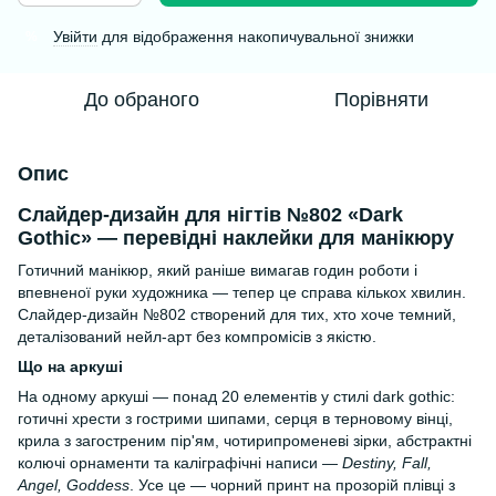
Увійти
для відображення накопичувальної знижки
%
До обраного
Порівняти
Опис
Слайдер-дизайн для нігтів №802 «Dark
Gothic» — перевідні наклейки для манікюру
Готичний манікюр, який раніше вимагав годин роботи і
впевненої руки художника — тепер це справа кількох хвилин.
Слайдер-дизайн №802 створений для тих, хто хоче темний,
деталізований нейл-арт без компромісів з якістю.
Що на аркуші
На одному аркуші — понад 20 елементів у стилі dark gothic:
готичні хрести з гострими шипами, серця в терновому вінці,
крила з загостреним пір'ям, чотирипроменеві зірки, абстрактні
колючі орнаменти та каліграфічні написи —
Destiny, Fall,
Angel, Goddess
. Усе це — чорний принт на прозорій плівці з