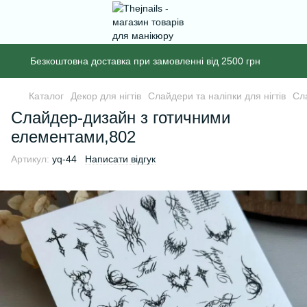
Безкоштовна доставка при замовленні від 2500 грн
Каталог
Декор для нігтів
Слайдери та наліпки для нігтів
Сл
Слайдер-дизайн з готичними
елементами,802
Артикул:
yq-44
Написати відгук