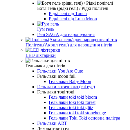
Ботл гель (рідкі гелі) / Рідкі полігелі
Рідкі гелі від Touch
Рідкі гелі від Luna Moon
Гум гель
Гелі SAGA для нарощування
Полігель(Акрил гель) для нарощення нігтів
LED ліхтарики
Гель-лаки для нігтів
Гель-лаки You Are Cute
Гель-лаки moon full
Гель лаки Baby Moon
Гель лаки котяче око (cat eye)
Гель лаки токі токі
Гель лаки toki toki bloom
Гель лаки toki toki forest
Гель лаки toki toki glitz
Гель лаки toki toki stonehenge
Гель лаки Toki Toki основна палітра
Гель-лаки ART
Декоративні гелі