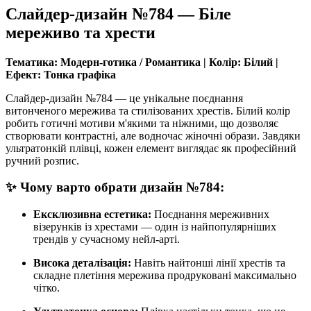
Слайдер-дизайн №784 — Біле
мереживо та хрести
Тематика: Модерн-готика / Романтика | Колір: Білий |
Ефект: Тонка графіка
Слайдер-дизайн №784 — це унікальне поєднання
витонченого мережива та стилізованих хрестів. Білий колір
робить готичні мотиви м'якими та ніжними, що дозволяє
створювати контрастні, але водночас жіночні образи. Завдяки
ультратонкій плівці, кожен елемент виглядає як професійний
ручний розпис.
✨ Чому варто обрати дизайн №784:
Ексклюзивна естетика:
Поєднання мереживних
візерунків із хрестами — один із найпопулярніших
трендів у сучасному нейл-арті.
Висока деталізація:
Навіть найтонші лінії хрестів та
складне плетіння мережива продруковані максимально
чітко.