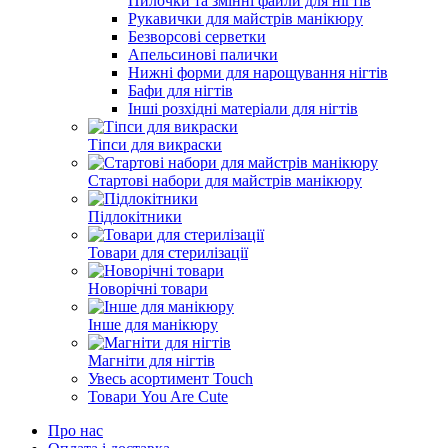
Пилочки та змінні файли для нігтів
Рукавички для майстрів манікюру
Безворсові серветки
Апельсинові палички
Нижні форми для нарощування нігтів
Бафи для нігтів
Інші розхідні матеріали для нігтів
Тіпси для викраски
Стартові набори для майстрів манікюру
Підлокітники
Товари для стерилізації
Новорічні товари
Інше для манікюру
Магніти для нігтів
Увесь асортимент Touch
Товари You Are Cute
Про нас