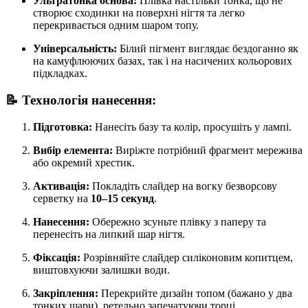
Ультратонка основа:
Плівка настільки тонка, що не
створює сходинки на поверхні нігтя та легко
перекривається одним шаром топу.
Універсальність:
Білий пігмент виглядає бездоганно як
на камуфлюючих базах, так і на насичених кольорових
підкладках.
📝 Технологія нанесення:
Підготовка:
Нанесіть базу та колір, просушіть у лампі.
Вибір елемента:
Виріжте потрібний фрагмент мережива
або окремий хрестик.
Активація:
Покладіть слайдер на вогку безворсову
серветку на
10–15 секунд
.
Нанесення:
Обережно зсуньте плівку з паперу та
перенесіть на липкий шар нігтя.
Фіксація:
Розрівняйте слайдер силіконовим копитцем,
виштовхуючи залишки води.
Закріплення:
Перекрийте дизайн топом (бажано у два
тонких шари), ретельно запечатуючи торці.