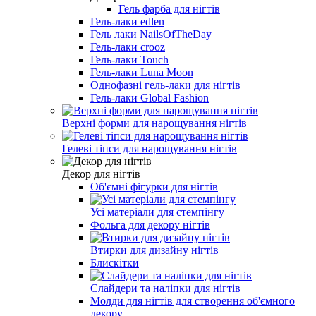
Гель фарба для нігтів
Гель-лаки edlen
Гель лаки NailsOfTheDay
Гель-лаки crooz
Гель-лаки Touch
Гель-лаки Luna Moon
Однофазні гель-лаки для нігтів
Гель-лаки Global Fashion
Верхні форми для нарощування нігтів
Гелеві тіпси для нарощування нігтів
Декор для нігтів
Об'ємні фігурки для нігтів
Усі матеріали для стемпінгу
Фольга для декору нігтів
Втирки для дизайну нігтів
Блискітки
Слайдери та наліпки для нігтів
Молди для нігтів для створення об'ємного
декору