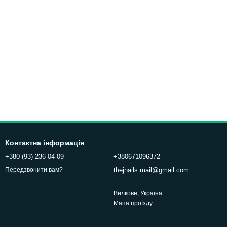
Контактна інформація
+380 (93) 236-04-09
+380671096372
thejnails.mail@gmail.com
Передзвонити вам?
Вилкове, Україна
Мапа проїзду