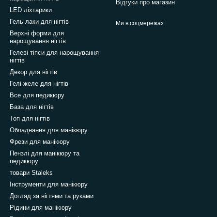
Відгуки про магазин
LED ліхтарики
Гель-лаки для нігтів
Ми в соцмережах
Верхні форми для
нарощування нігтів
Гелеві тіпси для нарощування
нігтів
Декор для нігтів
Гелі-желе для нігтів
Все для педикюру
База для нігтів
Топ для нігтів
Обладнання для манікюру
Фрези для манікюру
Пензлі для манікюру та
педикюру
товари Staleks
Інструменти для манікюру
Догляд за нігтями та руками
Рідини для манікюру