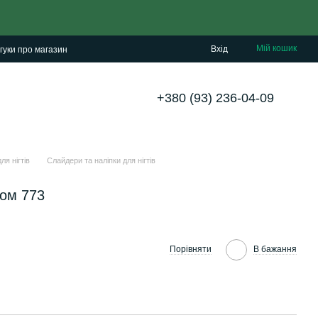
Мій кошик
Вхід
гуки про магазин
+380 (93) 236-04-09
ля нігтів
Слайдери та наліпки для нігтів
ом 773
Порівняти
В бажання