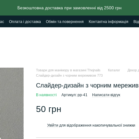
Безкоштовна доставка при замовленні від 2500 грн
ас
Оплата і доставка
Обмін та повернення
Контактна інформація
Від
Товари для манікюру в магазині Thejnails
Каталог
Декор д
Слайдер-дизайн з чорним мереживом 773
Слайдер-дизайн з чорним мережив
В наявності
Артикул: pp-41
Написати відгук
50 грн
Увійти
для відображення накопичувальної знижки
%