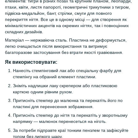
елементів: тигри в різних позах та крупним планом, леопарди,
птахи, квіти, листя папороті, геометричні трикутники з тигром,
підвіска-медальйон, бант, стрілки, смуги для повного
перекриття нігтя. Все це в одному місці — для створення як
мінімалістичних акцентів на окремих нігтях, так і повноцінних
складних дизайнів.
Матеріал — нержавіюча сталь. Пластина не деформується,
легко очищається після використання та витримує
багаторазове застосування без втрати якості гравіювання.
Як використовувати:
Нанесіть стемпінговий лак або спеціальну фарбу для
стемпінгу на обраний елемент пластини.
Зніміть надлишки лаку скрепером або пластиковою
карткою одним рівним рухом.
Притисніть стемпер до малюнка та перекатіть його по
пластині для перенесення зображення.
Притисніть стемпер до нігтя та перекатіть у зворотньому
напрямку — малюнок перенесеться на ніготь.
За потреби підправте краї тонким пензлем та зафіксуйте
топом без липкого шару.