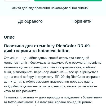
Увійти
для відображення накопичувальної знижки
%
До обраного
Порівняти
Опис
Пластина для стемпінгу RichColor RR-09 —
дикі тварини та botanical tattoo
Стемпінг — це найшвидший спосіб отримати складний
малюнок на нігті без художніх навичок. Але результат повністю
залежить від якості пластини: чіткість гравіювання, глибина
ліній, рівномірність переносу малюнка — все це вирішується
ще на етапі вибору інструменту. RR-09 від RichColor закриває
це питання: глибоке лазерне гравіювання передає навіть
найдрібніші деталі — пелюстки, шерсть, геометричні лінії —
чітко та без розмиття.
Тематика пластини — дика природа в поєднанні з ботанічними
та tattoo-мотивами. На пластині зібрано понад 20 різних