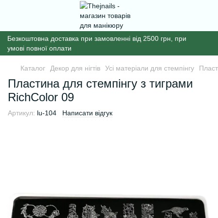
Безкоштовна доставка при замовленні від 2500 грн, при
умові повної оплати
Каталог
Декор для нігтів
Усі матеріали для стемпінгу
Пласт
Пластина для стемпінгу з тиграми
RichColor 09
Артикул:
lu-104
Написати відгук