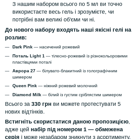
З нашим набором всього по 5 мл ви точно
використаєте весь гель і зрозумієте, чи
потрібні вам великі об'єми чи ні.
До нового набору входять наші якісні гелі на
розлив:
Dark Pink
— насичений рожевий
Поталь Light 1
— тілесно-рожевий із різнокольоровими
пластівцями поталі
Аврора 27
— білувато-блакитний із голографічним
шимером
Queen Pink
— ніжний рожевий молочний
Diamond Milk
— білий із густим сріблястим шимером
Всього за
330 грн
ви можете протестувати 5
нових відтінків.
Встигніть скористатися даною пропозицією
,
адже цей
набір під номером 1 — обмежена
серія
і може незабаром зникнути з асортименту.