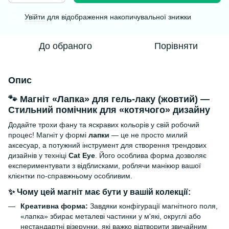
Увійти
для відображення накопичувальної знижки
%
До обраного
Порівняти
Опис
🐾 Магніт «Лапка» для гель-лаку (жовтий) —
Стильний помічник для «котячого» дизайну
Додайте трохи фану та яскравих кольорів у свій робочий
процес! Магніт у формі
лапки
— це не просто милий
аксесуар, а потужний інструмент для створення трендових
дизайнів у техніці
Cat Eye
. Його особлива форма дозволяє
експериментувати з відблисками, роблячи манікюр вашої
клієнтки по-справжньому особливим.
✨ Чому цей магніт має бути у вашій колекції:
Креативна форма:
Завдяки конфігурації магнітного поля,
«лапка» збирає металеві частинки у м'які, округлі або
нестандартні візерунки, які важко відтворити звичайним