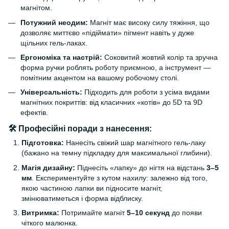
магнітом.
Потужний неодим:
Магніт має високу силу тяжіння, що
дозволяє миттєво «підіймати» пігмент навіть у дуже
щільних гель-лаках.
Ергономіка та настрій:
Соковитий жовтий колір та зручна
форма ручки роблять роботу приємною, а інструмент —
помітним акцентом на вашому робочому столі.
Універсальність:
Підходить для роботи з усіма видами
магнітних покриттів: від класичних «котів» до 5D та 9D
ефектів.
🛠 Професійні поради з нанесення:
Підготовка:
Нанесіть свіжий шар магнітного гель-лаку
(бажано на темну підкладку для максимальної глибини).
Магія дизайну:
Піднесіть «лапку» до нігтя на відстань
3–5
мм
. Експериментуйте з кутом нахилу: залежно від того,
якою частиною лапки ви підносите магніт,
змінюватиметься і форма відблиску.
Витримка:
Потримайте магніт
5–10 секунд
до появи
чіткого малюнка.