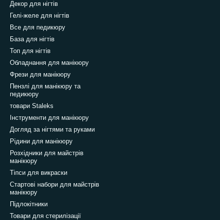
Декор для нігтів
Гелі-желе для нігтів
Все для педикюру
База для нігтів
Топ для нігтів
Обладнання для манікюру
Фрези для манікюру
Пензлі для манікюру та
педикюру
товари Staleks
Інструменти для манікюру
Догляд за нігтями та руками
Рідини для манікюру
Розхідники для майстрів
манікюру
Тіпси для викраски
Стартові набори для майстрів
манікюру
Підлокітники
Товари для стерилізації