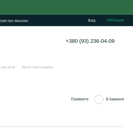
Мій кошик
Вхід
гуки про магазин
+380 (93) 236-04-09
 для нігтів
Магніт лапка рожева
Порівняти
В бажання