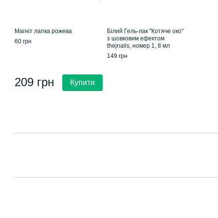
Магніт лапка рожева
Білий Гель-лак "Котяче око"
з шовковим ефектом
60 грн
thejnails, номер 1, 8 мл
149 грн
209 грн
Купити