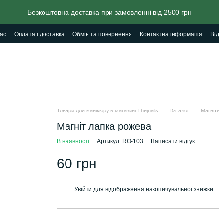
Безкоштовна доставка при замовленні від 2500 грн
ас
Оплата і доставка
Обмін та повернення
Контактна інформація
Від
Товари для манікюру в магазині Thejnails
Каталог
Магніти
Магніт лапка рожева
В наявності
Артикул: RO-103
Написати відгук
60 грн
Увійти
для відображення накопичувальної знижки
%