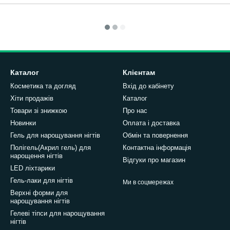
Каталог
Клієнтам
Косметика та догляд
Вхід до кабінету
Хіти продажів
Каталог
Товари зі знижкою
Про нас
Новинки
Оплата і доставка
Гель для нарощування нігтів
Обмін та повернення
Полігель(Акрил гель) для
Контактна інформація
нарощення нігтів
Відгуки про магазин
LED ліхтарики
Гель-лаки для нігтів
Ми в соцмережах
Верхні форми для
нарощування нігтів
Гелеві тіпси для нарощування
нігтів