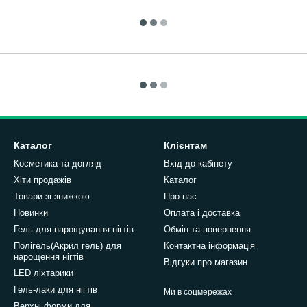
Каталог
Клієнтам
Косметика та догляд
Вхід до кабінету
Хіти продажів
Каталог
Товари зі знижкою
Про нас
Новинки
Оплата і доставка
Гель для нарощування нігтів
Обмін та повернення
Полігель(Акрил гель) для
Контактна інформація
нарощення нігтів
Відгуки про магазин
LED ліхтарики
Гель-лаки для нігтів
Ми в соцмережах
Верхні форми для