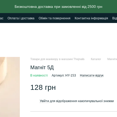
Безкоштовна доставка при замовленні від 2500 грн
ас
Оплата і доставка
Обмін та повернення
Контактна інформація
Від
Товари для манікюру в магазині Thejnails
Каталог
Магніти
Магніт 5Д
В наявності
Артикул: HY-153
Написати відгук
128 грн
Увійти
для відображення накопичувальної знижки
%