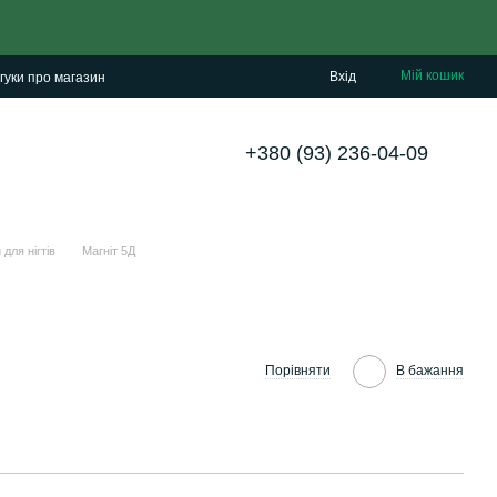
Мій кошик
Вхід
гуки про магазин
+380 (93) 236-04-09
 для нігтів
Магніт 5Д
Порівняти
В бажання