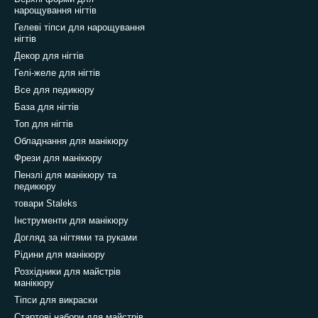
нарощування нігтів
Гелеві тіпси для нарощування
нігтів
Декор для нігтів
Гелі-желе для нігтів
Все для педикюру
База для нігтів
Топ для нігтів
Обладнання для манікюру
Фрези для манікюру
Пензлі для манікюру та
педикюру
товари Staleks
Інструменти для манікюру
Догляд за нігтями та руками
Рідини для манікюру
Розхідники для майстрів
манікюру
Тіпси для викраски
Стартові набори для майстрів