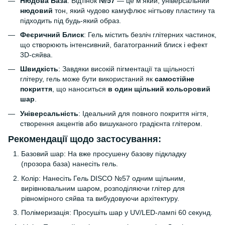
Нюдова База
: Відтінок
№57
— це м'який, універсальний
нюдовий
тон, який чудово камуфлює нігтьову пластину та
підходить під будь-який образ.
Феєричний Блиск
: Гель містить безліч глітерних частинок,
що створюють інтенсивний, багатогранний блиск і ефект
3D-сяйва.
Швидкість
: Завдяки високій пігментації та щільності
глітеру, гель може бути використаний як
самостійне
покриття
, що наноситься
в один щільний кольоровий
шар
.
Універсальність
: Ідеальний для повного покриття нігтя,
створення акцентів або вишуканого градієнта глітером.
Рекомендації щодо застосування:
Базовий шар: На вже просушену базову підкладку
(прозора база) нанесіть гель.
Колір: Нанесіть Гель DISCO №57 одним щільним,
вирівнювальним шаром, розподіляючи глітер для
рівномірного сяйва та вибудовуючи архітектуру.
Полімеризація: Просушіть шар у UV/LED-лампі 60 секунд.