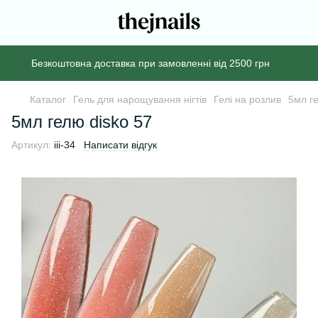
Безкоштовна доставка при замовленні від 2500 грн
Каталог
Гель для нарощування нігтів
Гелі на розлив
5мл ге
5мл гелю disko 57
Артикул:
iii-34
Написати відгук