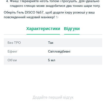
Фініш: Перекрийте ніготь топом і просушіть. Для ідеально
гладкого глянцю може знадобитися два тонких шари топу.
Оберіть Гель DISCO №57, щоб додати іскру розкоші у ваш
повсякденний нюдовий манікюр! ✨
Характеристики
Відгуки
Без ТРО
Так
Ефект
Світловідбивні
Об'єм
5 мл
Додайте перший відгук