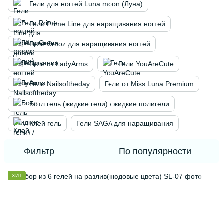
Гели для ногтей Luna moon (Луна)
Гели Prime Line для наращивания ногтей
Гели Crooz для наращивания ногтей
Гели от LadyArms
Гели YouAreCute
Гели Nailsoftheday
Гели от Miss Luna Premium
Ботл гель (жидкие гели) / жидкие полигели
Клей гель
Гели SAGA для наращивания
Фильтр
По популярности
ХИТ