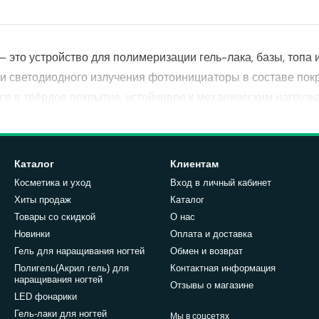
 это устройство для полимеризации гель-лака, базы, топа 
и светодиодного излучения фотоинициаторы в составе пок
я в твёрдое покрытие, устойчивое к механическим нагрузка
таким же обязательным инструментом, как и сам гель-лак.
я ногтей бывают трёх типов: UV (ультрафиолетовые), LED
Каталог
Клиентам
ндартом в большинстве салонов и у домашних мастеров: та
Косметика и уход
Вход в личный кабинет
од UV, и современные LED-базы и топы.
Хиты продаж
Каталог
Товары со скидкой
О нас
ED лампа и как она работает
Новинки
Оплата и доставка
Гель для наращивания ногтей
Обмен и возврат
 маникюрной лампы одинаков: источник света определённо
Полигель(Акрил гель) для
Контактная информация
наращивания ногтей
Отзывы о магазине
апуская реакцию полимеризации. Разница между типами ламп
LED фонарики
Гель-лаки для ногтей
Мы в соцсетях