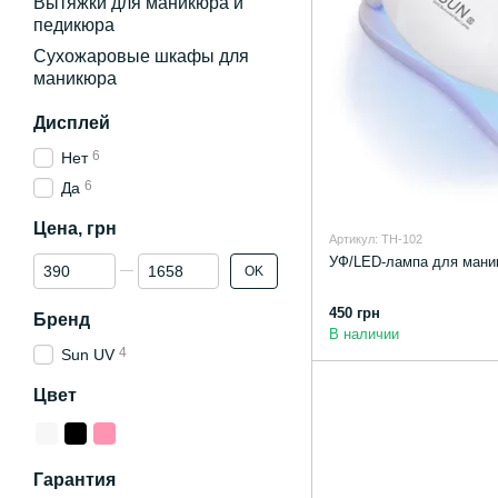
Вытяжки для маникюра и
педикюра
Сухожаровые шкафы для
маникюра
Дисплей
6
Нет
6
Да
Цена, грн
Артикул: TH-102
От Цена, грн
До Цена, грн
УФ/LED-лампа для маник
OK
450 грн
Бренд
В наличии
4
Sun UV
Цвет
Гарантия