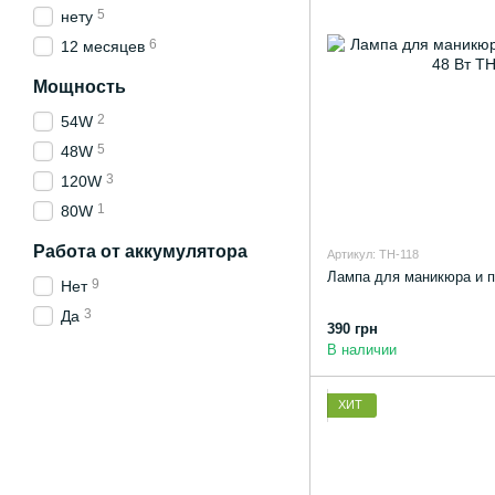
5
нету
6
12 месяцев
Мощность
2
54W
5
48W
3
120W
1
80W
Работа от аккумулятора
Артикул: TH-118
Лампа для маникюра и п
9
Нет
3
Да
390 грн
В наличии
ХИТ