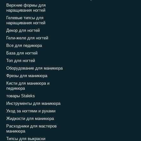
флуоресцентные трубки с широким ультрафиолетовым спект
Верхние формы для
 — и трубки постепенно слабеют, что приводит к неравноме
наращивания ногтей
чно настроенным под современные гели: время сушки сокращ
Гелевые типсы для
наращивания ногтей
без замены.
Декор для ногтей
Гели-желе для ногтей
па объединяет оба типа диодов и перекрывает широкий спе
Все для педикюра
ические UV-гели, и современные LED-формулы. Именно гиб
База для ногтей
новной вариант для работы.
Топ для ногтей
Оборудование для маникюра
Фрезы для маникюра
те лампу впервые — берите гибридную UV/LED. Она подойдё
Кисти для маникюра и
ого производителя, независимо от формулы.
педикюра
товары Staleks
Инструменты для маникюра
Уход за ногтями и руками
отличается от LED и гибридной
Жидкости для маникюра
Расходники для мастеров
маникюра
сцентная)
💡 LED лампа (светодиодная)
Типсы для выкраски