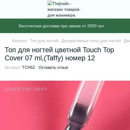
Бесплатная доставка при заказе от 2500 грн
Каталог
Топ для ногтей
Декоративные топы для ногтей
Де
Топ для ногтей цветной Touch Top
Cover 07 ml,(Taffy) номер 12
Артикул:
TCH52
Оставить отзыв