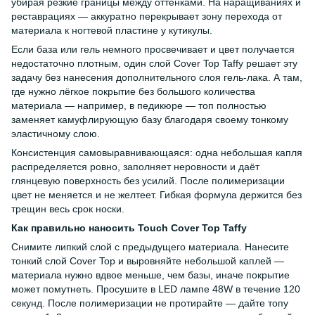
убирая резкие границы между оттенками. На наращиваниях и
реставрациях — аккуратно перекрывает зону перехода от
материала к ногтевой пластине у кутикулы.
Если база или гель немного просвечивает и цвет получается
недостаточно плотным, один слой Cover Top Taffy решает эту
задачу без нанесения дополнительного слоя гель-лака. А там,
где нужно лёгкое покрытие без большого количества
материала — например, в педикюре — топ полностью
заменяет камуфлирующую базу благодаря своему тонкому
эластичному слою.
Консистенция самовыравнивающаяся: одна небольшая капля
распределяется ровно, заполняет неровности и даёт
глянцевую поверхность без усилий. После полимеризации
цвет не меняется и не желтеет. Гибкая формула держится без
трещин весь срок носки.
Как правильно наносить Touch Cover Top Taffy
Снимите липкий слой с предыдущего материала. Нанесите
тонкий слой Cover Top и выровняйте небольшой каплей —
материала нужно вдвое меньше, чем базы, иначе покрытие
может помутнеть. Просушите в LED лампе 48W в течение 120
секунд. После полимеризации не протирайте — дайте топу