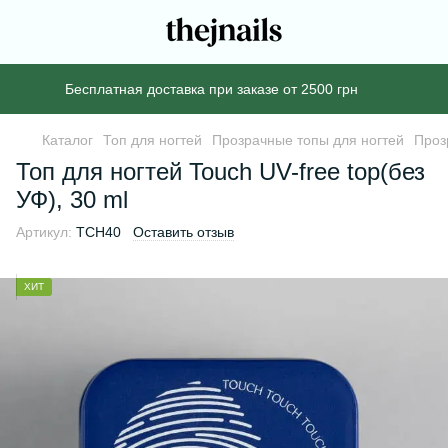
Бесплатная доставка при заказе от 2500 грн
Каталог
Топ для ногтей
Прозрачные топы для ногтей
Проз
Топ для ногтей Touch UV-free top(без
УФ), 30 ml
Артикул:
TCH40
Оставить отзыв
ХИТ