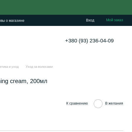
Мой заказ
Вход
вы о магазине
+380 (93) 236-04-09
етика и уход
Уход за волосами
shing cream, 200мл
К сравнению
В желания