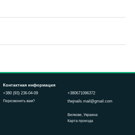
Контактная информация
+380 (93) 236-04-09
+380671096372
thejnails.mail@gmail.com
Перезвонить вам?
Вилкове, Украина
Карта проезда