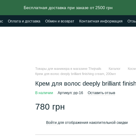
Бесплатная доставка при заказе от 2500 грн
ас
Оплата и доставка
Обмен и возврат
Контактная информация
Отзы
Товары для маникюра в магазине Thejnails
Каталог
Косм
Крем для волос deeply brilliant finishing cream, 200мл
Крем для волос deeply brilliant fini
В наличии
Артикул: pp-16
Оставить отзыв
780 грн
Войти
для отображения накопительной скидки
%