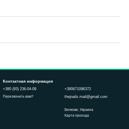
Контактная информация
+380 (93) 236-04-09
+380671096372
thejnails.mail@gmail.com
Перезвонить вам?
Вилкове, Украина
Карта проезда