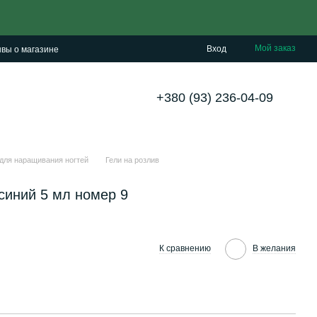
Мой заказ
Вход
вы о магазине
+380 (93) 236-04-09
 для наращивания ногтей
Гели на розлив
синий 5 мл номер 9
К сравнению
В желания