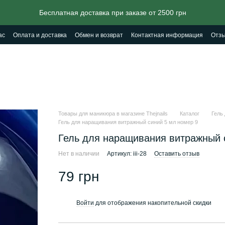
Бесплатная доставка при заказе от 2500 грн
ас
Оплата и доставка
Обмен и возврат
Контактная информация
Отзы
Товары для маникюра в магазине Thejnails
Каталог
Гель
Гель для наращивания витражный синий 5 мл номер 9
Гель для наращивания витражный 
Нет в наличии
Артикул: iii-28
Оставить отзыв
79 грн
Войти
для отображения накопительной скидки
%