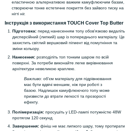
еластичною альтернативою важким камуфлюючим базам,
створюючи тонке естетичне покриття без зайвого тиску на
нігті ніг.
Інструкція з використання TOUCH Cover Top Butter
Підготовка:
перед нанесенням топу обов'язково видаліть
дисперсійний (липкий) шар із попереднього матеріалу. Це
захистить світлий вершковий пігмент від помутніння та
зміни кольору.
Нанесення:
розподіліть топ тонким шаром по всій
поверхні. За потреби виконайте легке вирівнювання
архітектури невеликою краплею.
Важливо:
об'єм матеріалу для підрівнювання
має бути вдвічі меншим, ніж при роботі з
базою. Надлишок камуфлюючого топу може
призвести до втрати легкості та прозорості
ефекту.
Полімеризація:
просушіть у LED-лампі потужністю 48W
протягом 120 секунд.
Завершення:
фініш не має липкого шару, тому протирати