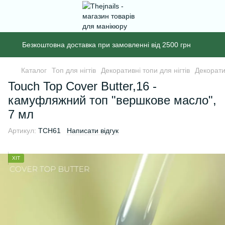
Безкоштовна доставка при замовленні від 2500 грн
Каталог
Топ для нігтів
Декоративні топи для нігтів
Декорати
Touch Top Cover Butter,16 -
камуфляжний топ "вершкове масло",
7 мл
Артикул:
TCH61
Написати відгук
ХІТ