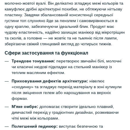
молочно-жовтої вуалі. Він делікатно згладжує межі кольорів та
камуфлює дрібні архітектурні похибки, не обтяжуючи нігтьову
пластину. Завдяки збалансованій консистенції середньої
густини топ слухняно йде за пензлем і самовирівнюється в
одну краплю, забезпечуючи ідеальний блик. Продукт має
чудову еластичність, надійно захищає манікюр від мікротріщин
та сколів, а головне — не жовтіє та не тьмяніє після лампи,
зберігаючи свіжий глянцевий вигляд до чотирьох тижнів.
Сфери застосування та функціонал
Трендове тонування:
перетворює звичайні білі, молочні
чи класичні нюдові підкладки на стильний манікюр із
теплим масляним ефектом.
Приховування дефектів архітектури:
нівелює
«сходинку» та згладжує перехід матеріалу в зоні кутикули
після зміцнення гелем або нарощування на верхніх
формах.
М'яке омбре:
допомагає створити ідеально плавний,
димчастий перехід у градієнтних дизайнах, розмиваючи
чіткі межі між кольорами.
Полегшений педикюр:
виступає безпечною та