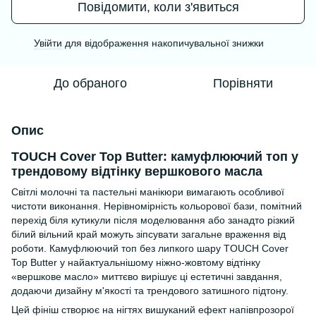
Повідомити, коли з'явиться
Увійти
для відображення накопичувальної знижки
%
До обраного
Порівняти
Опис
TOUCH Cover Top Butter: камуфлюючий топ у
трендовому відтінку вершкового масла
Світлі молочні та пастельні манікюри вимагають особливої
чистоти виконання. Нерівномірність кольорової бази, помітний
перехід біля кутикули після моделювання або занадто різкий
білий вільний край можуть зіпсувати загальне враження від
роботи. Камуфлюючий топ без липкого шару TOUCH Cover
Top Butter у найактуальнішому ніжно-жовтому відтінку
«вершкове масло» миттєво вирішує ці естетичні завдання,
додаючи дизайну м'якості та трендового затишного підтону.
Цей фініш створює на нігтях вишуканий ефект напівпрозорої