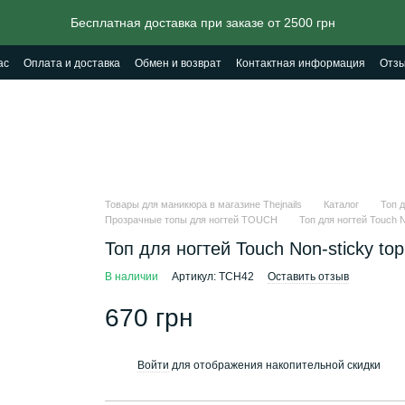
Бесплатная доставка при заказе от 2500 грн
ас
Оплата и доставка
Обмен и возврат
Контактная информация
Отзы
Товары для маникюра в магазине Thejnails
Каталог
Топ д
Прозрачные топы для ногтей TOUCH
Топ для ногтей Touch N
Топ для ногтей Touch Non-sticky top
В наличии
Артикул: TCH42
Оставить отзыв
670 грн
Войти
для отображения накопительной скидки
%