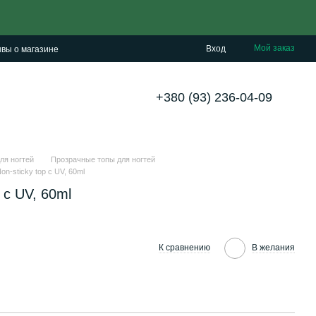
Мой заказ
Вход
вы о магазине
+380 (93) 236-04-09
ля ногтей
Прозрачные топы для ногтей
on-sticky top с UV, 60ml
 с UV, 60ml
К сравнению
В желания