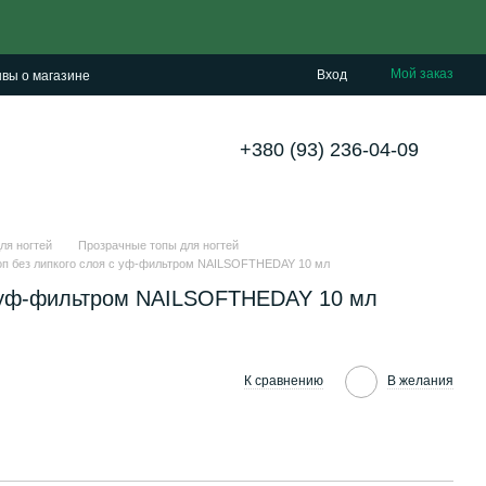
Мой заказ
Вход
вы о магазине
+380 (93) 236-04-09
ля ногтей
Прозрачные топы для ногтей
оп без липкого слоя с уф-фильтром NAILSOFTHEDAY 10 мл
с уф-фильтром NAILSOFTHEDAY 10 мл
К сравнению
В желания