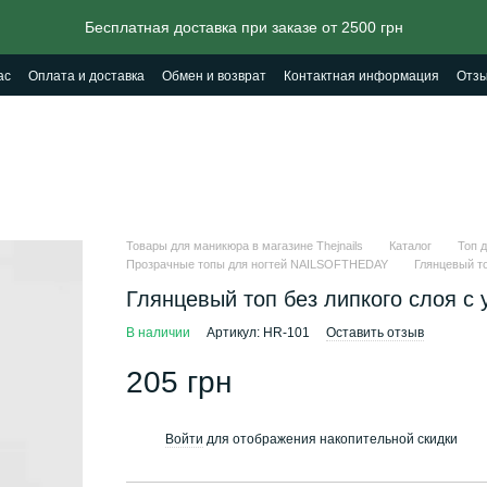
Бесплатная доставка при заказе от 2500 грн
ас
Оплата и доставка
Обмен и возврат
Контактная информация
Отзы
Товары для маникюра в магазине Thejnails
Каталог
Топ д
Прозрачные топы для ногтей NAILSOFTHEDAY
Глянцевый т
Глянцевый топ без липкого слоя 
В наличии
Артикул: HR-101
Оставить отзыв
205 грн
Войти
для отображения накопительной скидки
%