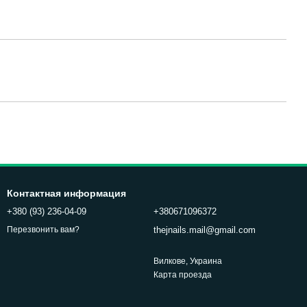
Контактная информация
+380 (93) 236-04-09
+380671096372
thejnails.mail@gmail.com
Перезвонить вам?
Вилкове, Украина
Карта проезда