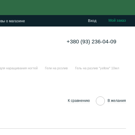
Мой заказ
Вход
вы о магазине
+380 (93) 236-04-09
 для наращивания ногтей
Гели на розлив
Гель на разлив "yellow" 10мл
К сравнению
В желания