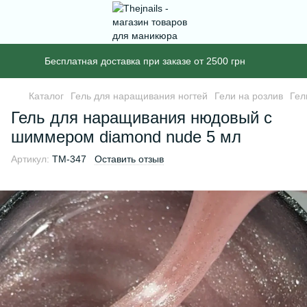
Бесплатная доставка при заказе от 2500 грн
Каталог
Гель для наращивания ногтей
Гели на розлив
Гел
Гель для наращивания нюдовый с
шиммером diamond nude 5 мл
Артикул:
TM-347
Оставить отзыв