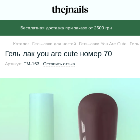
Бесплатная доставка при заказе от 2500 грн
Каталог
Гель-лаки для ногтей
Гель-лаки You Are Cute
Гель
Гель лак you are cute номер 70
Артикул:
TM-163
Оставить отзыв