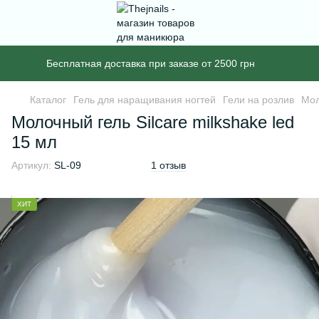
Бесплатная доставка при заказе от 2500 грн
Каталог
Гель для наращивания ногтей
Гели на розлив
Мол
Молочный гель Silcare milkshake led
15 мл
Артикул:
SL-09
1 отзыв
ХИТ