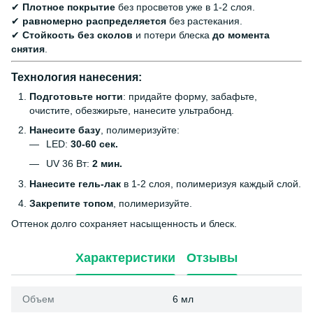
✔
Плотное покрытие
без просветов уже в 1-2 слоя.
✔
равномерно распределяется
без растекания.
✔
Стойкость без сколов
и потери блеска
до момента
снятия
.
Технология нанесения:
Подготовьте ногти
: придайте форму, забафьте,
очистите, обезжирьте, нанесите ультрабонд.
Нанесите базу
, полимеризуйте:
LED:
30-60 сек.
UV 36 Вт:
2 мин.
Нанесите гель-лак
в 1-2 слоя, полимеризуя каждый слой.
Закрепите топом
, полимеризуйте.
Оттенок долго сохраняет насыщенность и блеск.
Характеристики
Отзывы
Объем
6 мл