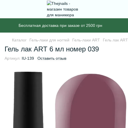
Бесплатная доставка при заказе от 2500 грн
Каталог
Гель-лаки для ногтей
Гель-лаки ART
Гель лак ART
Гель лак ART 6 мл номер 039
Артикул:
IU-139
Оставить отзыв