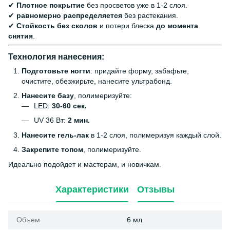
✔
Плотное покрытие
без просветов уже в 1-2 слоя.
✔
равномерно распределяется
без растекания.
✔
Стойкость без сколов
и потери блеска
до момента
снятия
.
Технология нанесения:
Подготовьте ногти
: придайте форму, забафьте,
очистите, обезжирьте, нанесите ультрабонд.
Нанесите базу
, полимеризуйте:
LED:
30-60 сек.
UV 36 Вт:
2 мин.
Нанесите гель-лак
в 1-2 слоя, полимеризуя каждый слой.
Закрепите топом
, полимеризуйте.
Идеально подойдет и мастерам, и новичкам.
Характеристики
Отзывы
Объем
6 мл