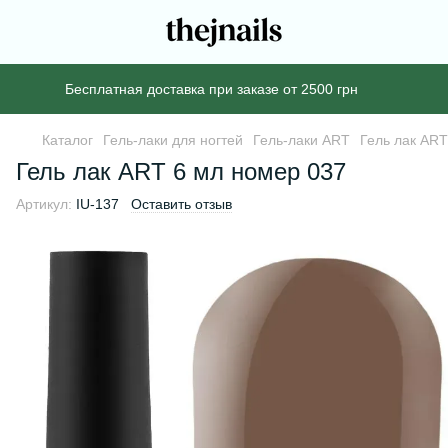
Бесплатная доставка при заказе от 2500 грн
Каталог
Гель-лаки для ногтей
Гель-лаки ART
Гель лак ART
Гель лак ART 6 мл номер 037
Артикул:
IU-137
Оставить отзыв