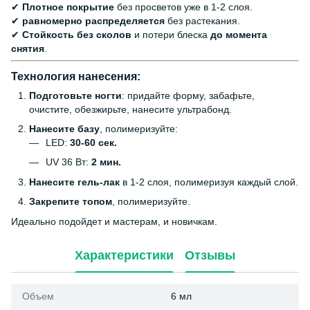
✔
Плотное покрытие
без просветов уже в 1-2 слоя.
✔
равномерно распределяется
без растекания.
✔
Стойкость без сколов
и потери блеска
до момента
снятия
.
Технология нанесения:
Подготовьте ногти
: придайте форму, забафьте,
очистите, обезжирьте, нанесите ультрабонд.
Нанесите базу
, полимеризуйте:
LED:
30-60 сек.
UV 36 Вт:
2 мин.
Нанесите гель-лак
в 1-2 слоя, полимеризуя каждый слой.
Закрепите топом
, полимеризуйте.
Идеально подойдет и мастерам, и новичкам.
Характеристики
Отзывы
Объем
6 мл