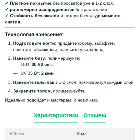
✔
Плотное покрытие
без просветов уже в 1-2 слоя.
✔
равномерно распределяется
без растекания.
✔
Стойкость без сколов
и потери блеска
до момента
снятия
.
Технология нанесения:
Подготовьте ногти
: придайте форму, забафьте,
очистите, обезжирьте, нанесите ультрабонд.
Нанесите базу
, полимеризуйте:
LED:
30-60 сек.
UV 36 Вт:
2 мин.
Нанесите гель-лак
в 1-2 слоя, полимеризуя каждый слой.
Закрепите топом
, полимеризуйте.
Идеально подойдет и мастерам, и новичкам.
Характеристики
Отзывы
Объем
6 мл