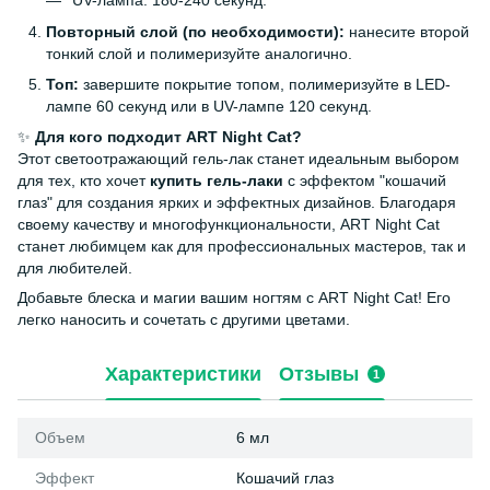
UV-лампа: 180-240 секунд.
Повторный слой (по необходимости):
нанесите второй
тонкий слой и полимеризуйте аналогично.
Топ:
завершите покрытие топом, полимеризуйте в LED-
лампе 60 секунд или в UV-лампе 120 секунд.
✨
Для кого подходит ART Night Cat?
Этот светоотражающий гель-лак станет идеальным выбором
для тех, кто хочет
купить гель-лаки
с эффектом "кошачий
глаз" для создания ярких и эффектных дизайнов. Благодаря
своему качеству и многофункциональности, ART Night Cat
станет любимцем как для профессиональных мастеров, так и
для любителей.
Добавьте блеска и магии вашим ногтям с ART Night Cat! Его
легко наносить и сочетать с другими цветами.
Характеристики
Отзывы
1
Объем
6 мл
Эффект
Кошачий глаз