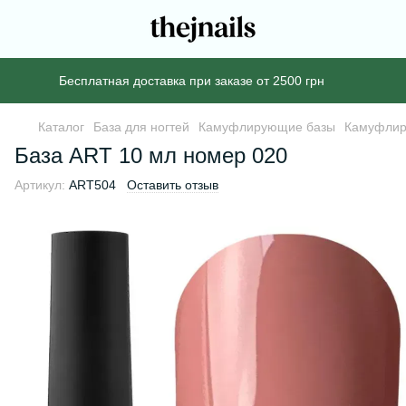
Бесплатная доставка при заказе от 2500 грн
Каталог
База для ногтей
Камуфлирующие базы
Камуфлир
База ART 10 мл номер 020
Артикул:
ART504
Оставить отзыв