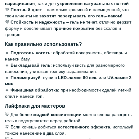
наращивания
, так и для
укрепления натуральных ногтей
.
💜
Плотный цвет
– настолько красивый и насыщенный, что
твои клиенты
не захотят перекрывать его гель-лаком
!
💜
Стойкость и надежность
– гель не течет, отлично держит
форму и обеспечивает
прочное покрытие
без сколов и
трещин.
Как правильно использовать?
🔹
Подготовь ноготь
: обработай поверхность, обезжирь и
нанеси базу.
🔹
Выкладывай гель
: используй кисть для равномерного
нанесения, учитывая технику выравнивания.
🔹
Полимеризуй
: суши в
LED-лампе 60 сек.
или
UV-лампе 2
мин.
🔹
Финишная обработка
: при необходимости сделай легкий
опил и нанеси топ.
Лайфхаки для мастеров
💡 Для более
жидкой консистенции
можно слегка разогреть
гель в подогревателе перед работой.
💡 Если хочешь добиться
естественного эффекта
, используй
тонкое нанесение в два слоя.