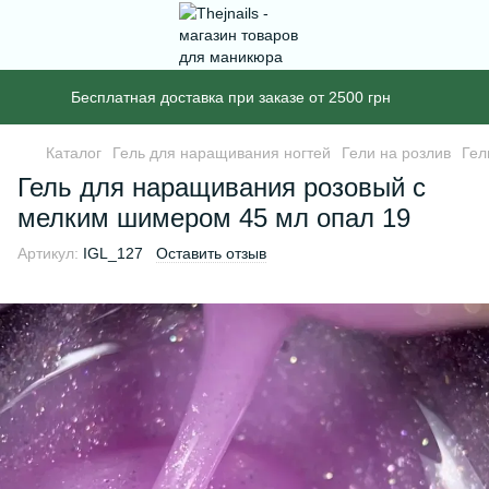
Бесплатная доставка при заказе от 2500 грн
Каталог
Гель для наращивания ногтей
Гели на розлив
Гел
Гель для наращивания розовый с
мелким шимером 45 мл опал 19
Артикул:
IGL_127
Оставить отзыв