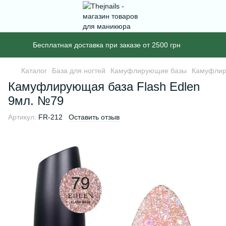
Бесплатная доставка при заказе от 2500 грн
Каталог
База для ногтей
Камуфлирующие базы
Камуфлир
Камуфлирующая база Flash Edlen
9мл. №79
Артикул:
FR-212
Оставить отзыв