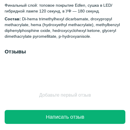
Финальный слой: топовое покрытие Edlen, сушка в LED/
гибридной лампе 120 секунд, в УФ — 180 секунд.
Состав:
Di-hema trimethylhexyl dicarbamate, droxypropyl
methacrylate, hema (hydroxyethyl methacrylate), methylbenzyl
diphenylphosphine oxide, hedroxycyclohexyl ketone, glyceryl
dimethacrylate pyromellitate, p-hydroxyanisole.
Отзывы
Добавьте первый отзыв
Написать отзыв