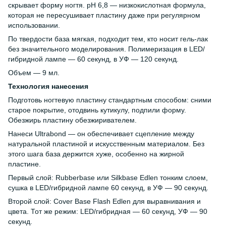
скрывает форму ногтя. pH 6,8 — низкокислотная формула,
которая не пересушивает пластину даже при регулярном
использовании.
По твердости база мягкая, подходит тем, кто носит гель-лак
без значительного моделирования. Полимеризация в LED/
гибридной лампе — 60 секунд, в УФ — 120 секунд.
Объем — 9 мл.
Технология нанесения
Подготовь ногтевую пластину стандартным способом: сними
старое покрытие, отодвинь кутикулу, подпили форму.
Обезжирь пластину обезжиривателем.
Нанеси Ultrabond — он обеспечивает сцепление между
натуральной пластиной и искусственным материалом. Без
этого шага база держится хуже, особенно на жирной
пластине.
Первый слой: Rubberbase или Silkbase Edlen тонким слоем,
сушка в LED/гибридной лампе 60 секунд, в УФ — 90 секунд.
Второй слой: Cover Base Flash Edlen для выравнивания и
цвета. Тот же режим: LED/гибридная — 60 секунд, УФ — 90
секунд.