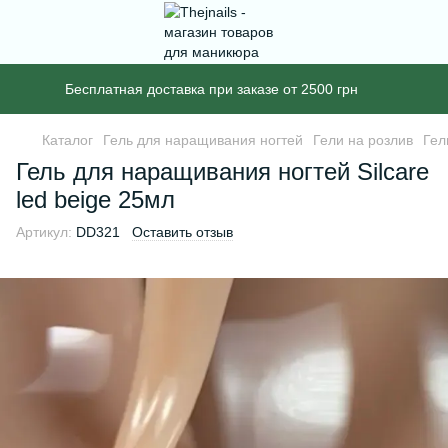
Бесплатная доставка при заказе от 2500 грн
Каталог
Гель для наращивания ногтей
Гели на розлив
Гел
Гель для наращивания ногтей Silcare
led beige 25мл
Артикул:
DD321
Оставить отзыв